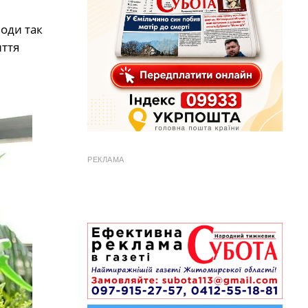
оди так
иття
РЕКЛАМА