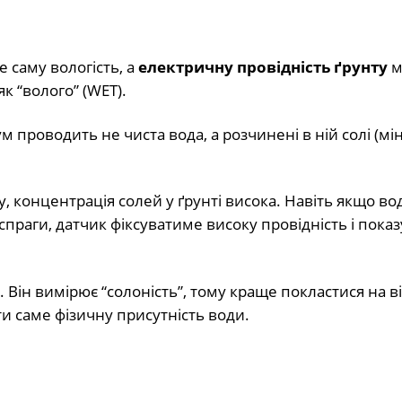
е саму вологість, а
електричну провідність ґрунту
м
к “волого” (WET).
 проводить не чиста вода, а розчинені в ній солі (мі
 концентрація солей у ґрунті висока. Навіть якщо во
спраги, датчик фіксуватиме високу провідність і пока
 Він вимірює “солоність”, тому краще покластися на ві
ти саме фізичну присутність води.