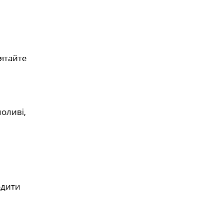
’ятайте
оливі,
одити