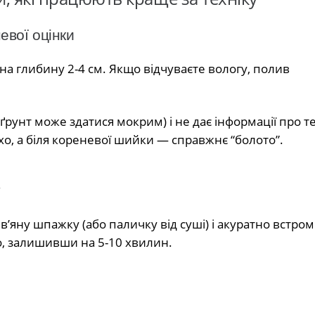
евої оцінки
на глибину 2-4 см. Якщо відчуваєте вологу, полив
рунт може здатися мокрим) і не дає інформації про т
ухо, а біля кореневої шийки — справжнє “болото”.
у
’яну шпажку (або паличку від суші) і акуратно встроміт
о, залишивши на 5-10 хвилин.