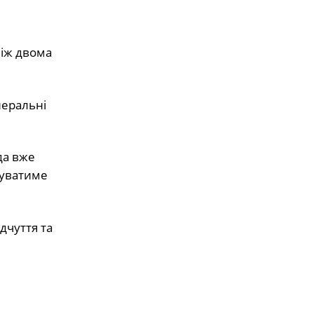
іж двома
неральні
да вже
зуватиме
дчуття та