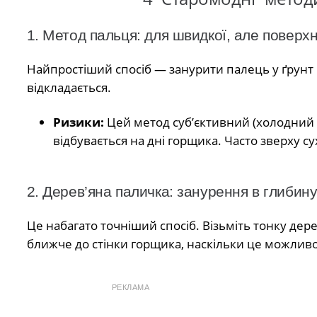
1. Метод пальця: для швидкої, але поверхн
Найпростіший спосіб — занурити палець у ґрунт 
відкладається.
Ризики:
Цей метод суб’єктивний (холодний ґ
відбувається на дні горщика. Часто зверху с
2. Дерев’яна паличка: занурення в глибин
Це набагато точніший спосіб. Візьміть тонку дерев
ближче до стінки горщика, наскільки це можлив
РЕКЛАМА