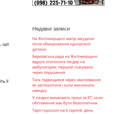
Недавні записи
На Житомирщині матір засудили
е, що
після обмороження однорічної
дитини
Березівська рада на Житомирщині
вдруге оголосила тендер на
амбулаторію: перший скасували
через порушення
Тиск підвищився через хвилювання:
ь її
як заспокоїтися і коли викликати
швидку
У лікарні вимагають гроші за КТ: коли
обстеження має бути безоплатним
Таро-гороскоп на 6 серпня: день