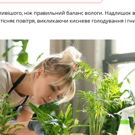
жливішого, ніж правильний баланс вологи. Надлишок в
витісняє повітря, викликаючи кисневе голодування і гн