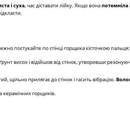
ста і суха
, час діставати лійку. Якщо вона
потемніла і
ідкласти.
ежно постукайте по стінці горщика кісточкою пальця:
ґрунт висох і відійшов від стінок, утворивши резонуюч
ий, щільно прилягає до стінок і гасить вібрацію.
Волог
 керамічних горщиків.