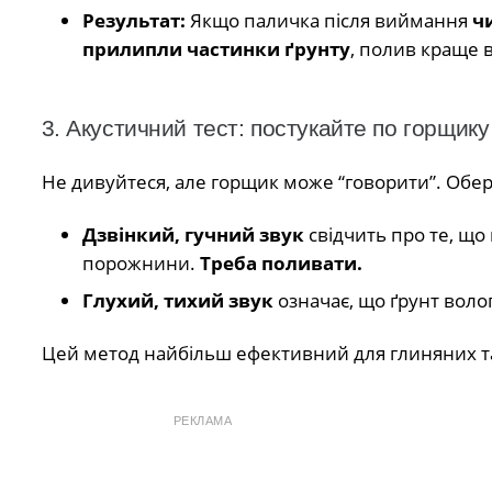
Результат:
Якщо паличка після виймання
чи
прилипли частинки ґрунту
, полив краще в
3. Акустичний тест: постукайте по горщику
Не дивуйтеся, але горщик може “говорити”. Обер
Дзвінкий, гучний звук
свідчить про те, що 
порожнини.
Треба поливати.
Глухий, тихий звук
означає, що ґрунт волог
Цей метод найбільш ефективний для глиняних та
РЕКЛАМА