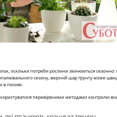
илок, оскільки потреби рослини змінюються сезонно: 
с опалювального сезону, верхній шар ґрунту може шви
 в поливі.
а користуватися перевіреними методами контролю вол
и, які працюють краще за техніку