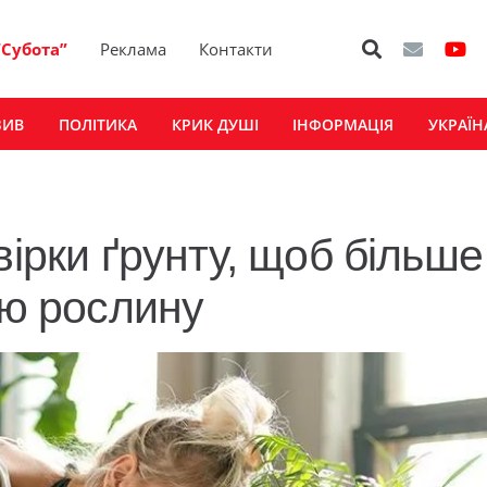
“Субота”
Реклама
Контакти
ЗИВ
ПОЛІТИКА
КРИК ДУШІ
ІНФОРМАЦІЯ
УКРАЇН
вірки ґрунту, щоб більше
ою рослину