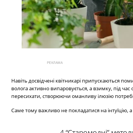
РЕКЛАМА
Навіть досвідчені квітникарі припускаються пом
волога активно випаровується, а взимку, під ча
пересихати, створюючи оманливу ілюзію потреби
Саме тому важливо не покладатися на інтуїцію, 
4 “Старомодні” метод