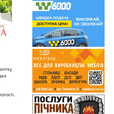
влітку
дко
огості.