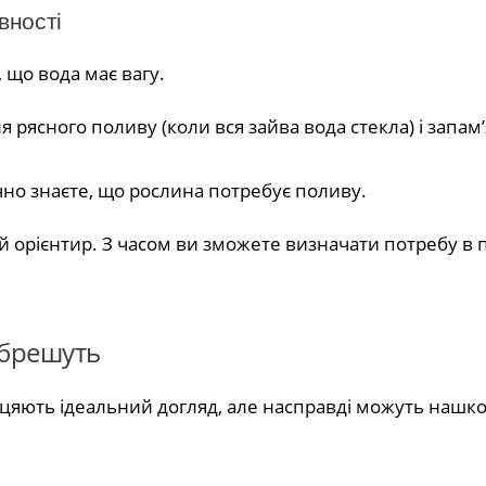
вності
 що вода має вагу.
 рясного поливу (коли вся зайва вода стекла) і запам
чно знаєте, що рослина потребує поливу.
 орієнтир. З часом ви зможете визначати потребу в п
 брешуть
біцяють ідеальний догляд, але насправді можуть нашк