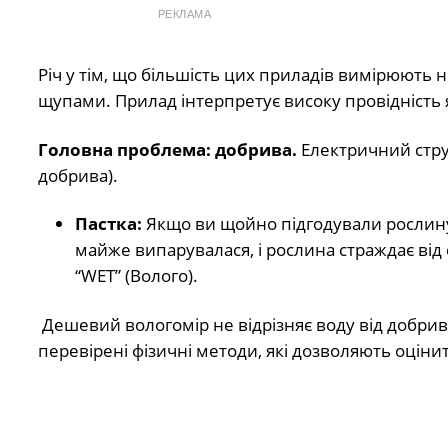
РЕКЛАМА
Річ у тім, що більшість цих приладів вимірюють н
щупами. Прилад інтерпретує високу провідність я
Головна проблема: добрива.
Електричний струм
добрива).
Пастка:
Якщо ви щойно підгодували рослину,
майже випарувалася, і рослина страждає від 
“WET” (Волого).
Дешевий вологомір не відрізняє воду від добрив.
перевірені фізичні методи, які дозволяють оціни