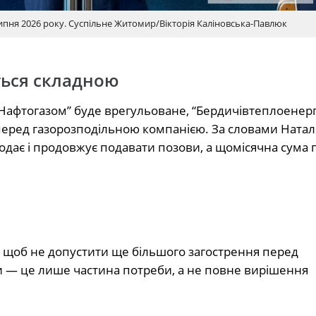
ипня 2026 року. Суспільне Житомир/Вікторія Каліновська-Павлюк
ться складною
“Нафтогазом” буде врегульоване, “Бердичівтеплоенер
еред газорозподільною компанією. За словами Наталі
подає і продовжує подавати позови, а щомісячна сума
 щоб не допустити ще більшого загострення перед
 — це лише частина потреби, а не повне вирішення