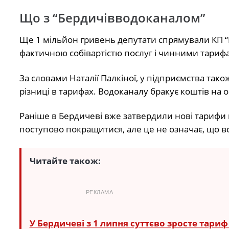
Що з “Бердичівводоканалом”
Ще 1 мільйон гривень депутати спрямували КП “Б
фактичною собівартістю послуг і чинними тариф
За словами Наталії Палкіної, у підприємства так
різниці в тарифах. Водоканалу бракує коштів на о
Раніше в Бердичеві вже затвердили нові тарифи 
поступово покращитися, але це не означає, що вс
Читайте також:
РЕКЛАМА
У Бердичеві з 1 липня суттєво зросте тари