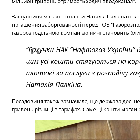
мільйон гривень отримає “Бердичівводоканал”.
Заступниця міського голови Наталія Палкіна поя
погашення заборгованості перед ТОВ “Газорозподі
газорозподільною компанією нині становить бли
“Рахунки НАК “Нафтогаз України” до
цим усі кошти стягуються на кори
платежі за послуги з розподілу га
Наталія Палкіна.
Посадовиця також зазначила, що держава досі н
гривень різниці в тарифах. Саме ці кошти могли