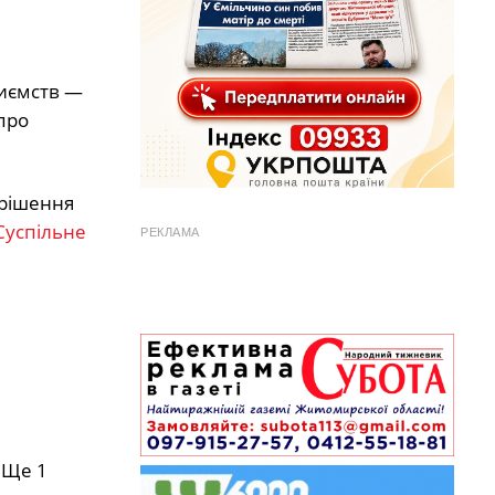
риємств —
про
 рішення
Суспільне
РЕКЛАМА
 Ще 1