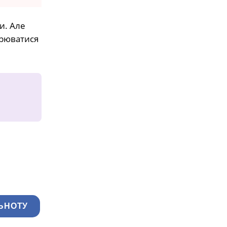
и. Але
орюватися
ЬНОТУ