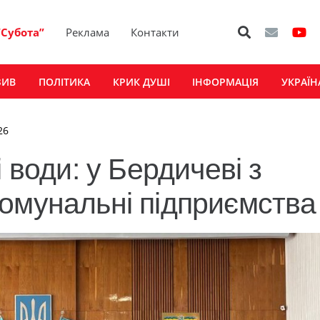
“Субота”
Реклама
Контакти
ЗИВ
ПОЛІТИКА
КРИК ДУШІ
ІНФОРМАЦІЯ
УКРАЇН
26
 води: у Бердичеві з
омунальні підприємства