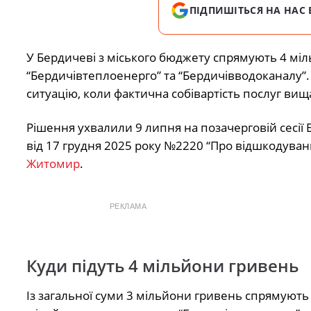
ПІДПИШІТЬСЯ НА НАС 
У Бердичеві з міського бюджету спрямують 4 мі
“Бердичівтеплоенерго” та “Бердичівводоканалу”.
ситуацію, коли фактична собівартість послуг вищ
Рішення ухвалили 9 липня на позачерговій сесії 
від 17 грудня 2025 року №2220 “Про відшкодуванн
Житомир
.
РЕКЛАМА
Куди підуть 4 мільйони гривень
Із загальної суми 3 мільйони гривень спрямуют