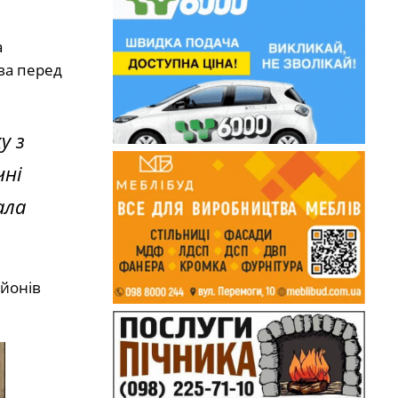
а
тва перед
у з
чні
ала
ьйонів