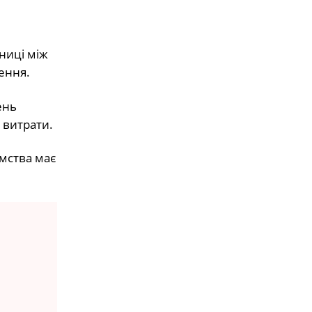
ниці між
ення.
ень
 витрати.
ємства має