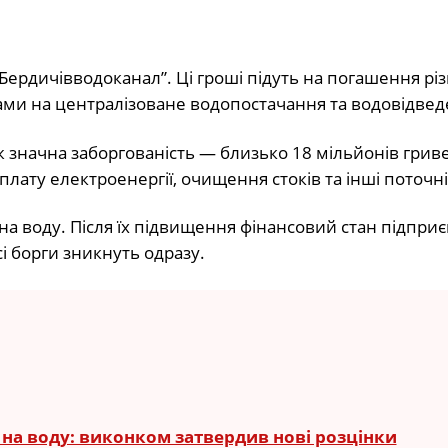
ердичівводоканал”. Ці гроші підуть на погашення різ
ами на централізоване водопостачання та водовідвед
ож значна заборгованість — близько 18 мільйонів грив
плату електроенергії, очищення стоків та інші поточні
на воду. Після їх підвищення фінансовий стан підпри
і борги зникнуть одразу.
ф на воду: виконком затвердив нові розцінки