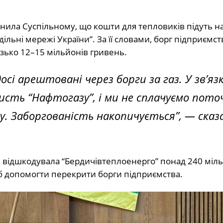
снила Суспільному, що кошти для тепловиків підуть н
льні мережі України”. За її словами, борг підприємс
зько 12–15 мільйонів гривень.
сі арештовані через борги за газ. У зв’язк
сть “Нафтогазу”, і ми не сплачуємо пото
зу. Заборгованість накопичується”, — сказ
е відшкодувала “Бердичівтеплоенерго” понад 240 міл
 б допомогти перекрити борги підприємства.