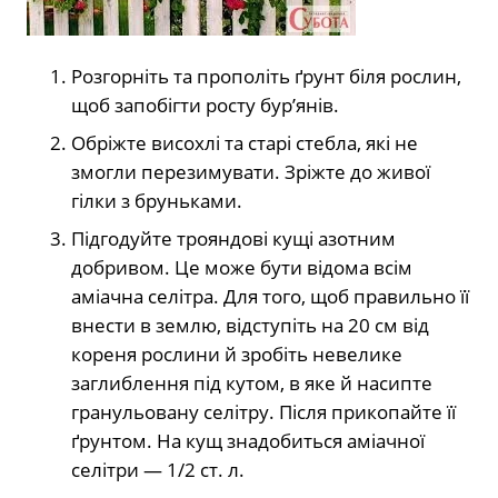
Розгорніть та прополіть ґрунт біля рослин,
щоб запобігти росту бур’янів.
Обріжте висохлі та старі стебла, які не
змогли перезимувати. Зріжте до живої
гілки з бруньками.
Підгодуйте трояндові кущі азотним
добривом. Це може бути відома всім
аміачна селітра. Для того, щоб правильно її
внести в землю, відступіть на 20 см від
кореня рослини й зробіть невелике
заглиблення під кутом, в яке й насипте
гранульовану селітру. Після прикопайте її
ґрунтом. На кущ знадобиться аміачної
селітри — 1/2 ст. л.