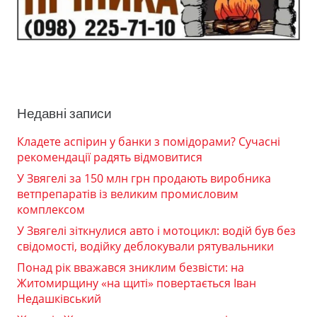
Недавні записи
Кладете аспірин у банки з помідорами? Сучасні
рекомендації радять відмовитися
У Звягелі за 150 млн грн продають виробника
ветпрепаратів із великим промисловим
комплексом
У Звягелі зіткнулися авто і мотоцикл: водій був без
свідомості, водійку деблокували рятувальники
Понад рік вважався зниклим безвісти: на
Житомирщину «на щиті» повертається Іван
Недашківський