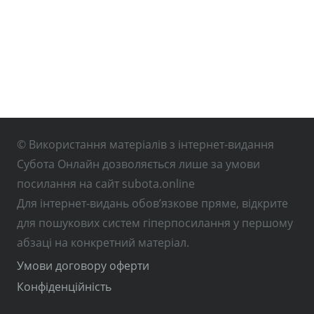
© Використання матеріалів з інтернет-видання
Субота Онлайн дозволяється лише за умови
посилання на сайт subota.online
Для інтернет-видань обов’язкове пряме, відкрите
для пошукових систем гіперпосилання у першому
абзаці на конкретний матеріал.
Умови договору оферти
Конфіденційність