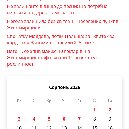
Не залишайте вишню до весни: що потрібно
вирізати на дереві саме зараз
Негода залишила без світла 11 населених пунктів
Житомирщини
Спочатку Молдова, потім Польща: за «квиток за
кордон» у Житомирі просили $15 тисяч
Вогонь охопив майже 10 гектарів: на
Житомирщині зафіксували 11 пожеж сухої
рослинності
Серпень 2026
Пн
Вт
Ср
Чт
Пт
Сб
Нд
1
2
3
4
5
6
7
8
9
10
11
12
13
14
15
16