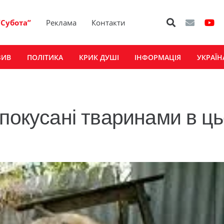
“Субота”
Реклама
Контакти
ЗИВ
ПОЛІТИКА
КРИК ДУШІ
ІНФОРМАЦІЯ
УКРАЇН
 покусані тваринами в ц