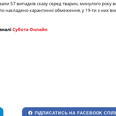
вали 57 випадків сказу серед тварин, минулого року 
уло накладено карантинні обмеження, у 19-ти з них во
аналі
Субота Онлайн
ПІДПИСАТИСЬ НА FACEBOOK СПІЛ