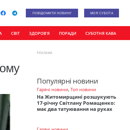
ПОВІДОМИТИ НОВИНУ
МОЯ СУБОТА
А
СВІТ
ЗДОРОВ’Я
ПОРАДИ
СУБОТНЯ КАВА
РЕКЛАМА
ьому
Популярні новини
Гарячі новини
,
Топ новини
На Житомирщині розшукують
17-річну Світлану Ромащенко:
має два татуювання на руках
Гарячі новини