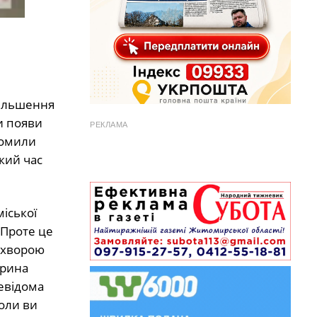
більшення
и появи
РЕКЛАМА
домили
який час
іської
 Проте це
 хворою
арина
евідома
коли ви