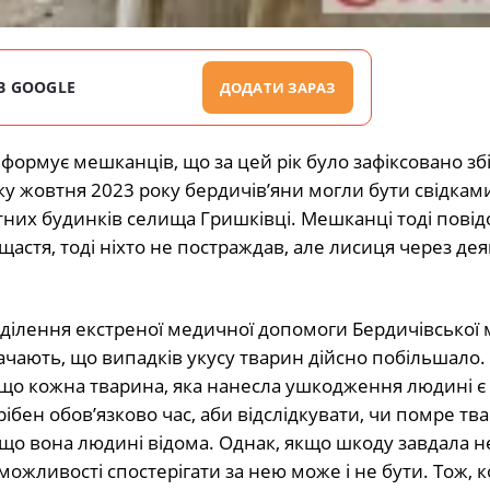
В GOOGLE
ДОДАТИ ЗАРАЗ
ормує мешканців, що за цей рік було зафіксовано з
ку жовтня 2023 року бердичів’яни могли бути свідкам
ватних будинків селища Гришківці. Мешканці тоді пові
 щастя, тоді ніхто не постраждав, але лисиця через де
ідділення екстреної медичної допомоги Бердичівської м
начають, що випадків укусу тварин дійсно побільшало.
 що кожна тварина, яка нанесла ушкодження людині є
рібен обов’язково час, аби відслідкувати, чи помре тв
кщо вона людині відома. Однак, якщо шкоду завдала н
 можливості спостерігати за нею може і не бути. Тож, 