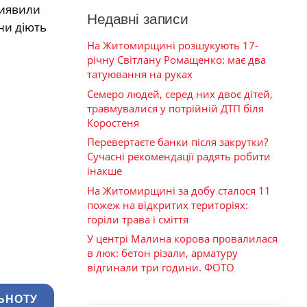
виявили
Недавні записи
ни діють
На Житомирщині розшукують 17-
річну Світлану Ромащенко: має два
татуювання на руках
Семеро людей, серед них двоє дітей,
травмувалися у потрійній ДТП біля
Коростеня
Перевертаєте банки після закрутки?
Сучасні рекомендації радять робити
інакше
На Житомирщині за добу сталося 11
пожеж на відкритих територіях:
горіли трава і сміття
У центрі Малина корова провалилася
в люк: бетон різали, арматуру
відгинали три години. ФОТО
ЬНОТУ