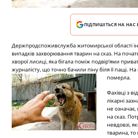
ПІДПИШІТЬСЯ НА НАС 
Держпродспоживслужба житомирської області інф
випадків захворювання тварин на сказ. На почат
хворої лисиці, яка бігала поміж подвір’ями при
журналісту, що точно бачили піну біля її пащі. На
померла.
Фахівці з в
лікарні заз
не означає,
на сказ. Пот
невдовзі, я
тварина, то