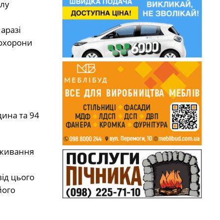
ілу
аразі
 охорони
дина та 94
оживання
ід цього
його