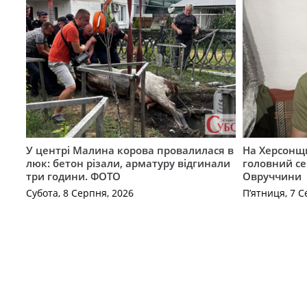
У центрі Малина корова провалилася в
На Херсонщи
люк: бетон різали, арматуру відгинали
головний се
три години. ФОТО
Овруччини
Субота, 8 Серпня, 2026
П’ятниця, 7 С