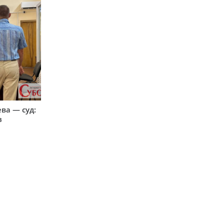
ева — суд:
з