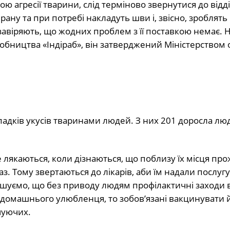
ою агресії тварини, слід терміново звернутися до відд
ану та при потребі накладуть шви і, звісно, зроблять
завіряють, що жодних проблем з її поставкою немає. Н
робництва «Індіраб», він затверджений Міністерством
ипадків укусів тваринами людей. З них 201 доросла лю
е лякаються, коли дізнаються, що поблизу їх місця пр
. Тому звертаються до лікарів, аби їм надали послугу
шуємо, що без приводу людям профілактичні заходи в
 домашнього улюбленця, то зобов’язані вакцинувати 
чуючих.