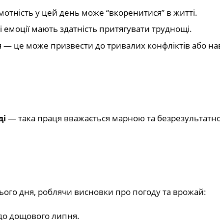
отність у цей день може “вкоренитися” в житті.
 емоції мають здатність притягувати труднощі.
 — це може призвести до тривалих конфліктів або на
ді
— така праця вважається марною та безрезультатн
ього дня, роблячи висновки про погоду та врожай:
до дощового липня.