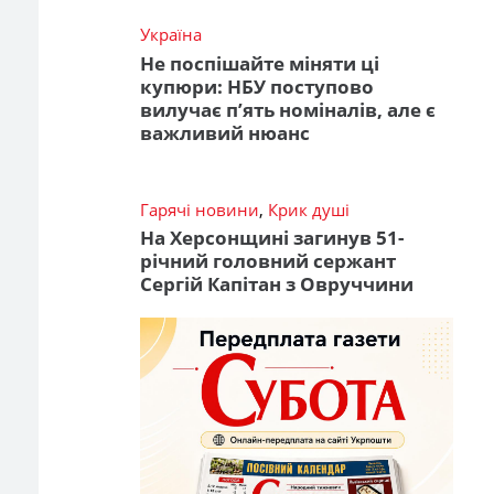
Україна
Не поспішайте міняти ці
купюри: НБУ поступово
вилучає п’ять номіналів, але є
важливий нюанс
Гарячі новини
,
Крик душі
На Херсонщині загинув 51-
річний головний сержант
Сергій Капітан з Овруччини