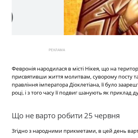
РЕКЛАМА
Февронія народилася в місті Нікея, що на територі
присвятивши життя молитвам, суворому посту та 
правління імператора Діоклетіана, її було заарешт
році, і з того часу її подвиг шанують як приклад 
Що не варто робити 25 червня
Згідно з народними прикметами, в цей день варт