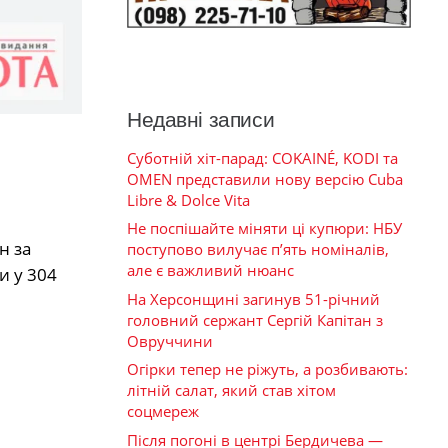
Недавні записи
Суботній хіт-парад: COKAINÉ, KODI та
OMEN представили нову версію Cuba
Libre & Dolce Vita
Не поспішайте міняти ці купюри: НБУ
н за
поступово вилучає п’ять номіналів,
але є важливий нюанс
и у 304
На Херсонщині загинув 51-річний
головний сержант Сергій Капітан з
Овруччини
Огірки тепер не ріжуть, а розбивають:
літній салат, який став хітом
соцмереж
Після погоні в центрі Бердичева —