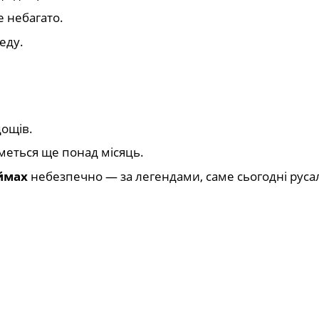
е небагато.
еду.
ощів.
иметься ще понад місяць.
ймах
небезпечно — за легендами, саме сьогодні руса