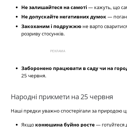
Не залишайтеся на самоті
— кажуть, що сам
Не допускайте негативних думок
— погані
Закоханим і подружжю
не варто сваритися
розриву стосунків.
РЕКЛАМА
Заборонено працювати в саду чи на горо
25 червня.
Народні прикмети на 25 червня
Наші предки уважно спостерігали за природою ц
Якщо
конюшина буйно росте
— готуйтеся 