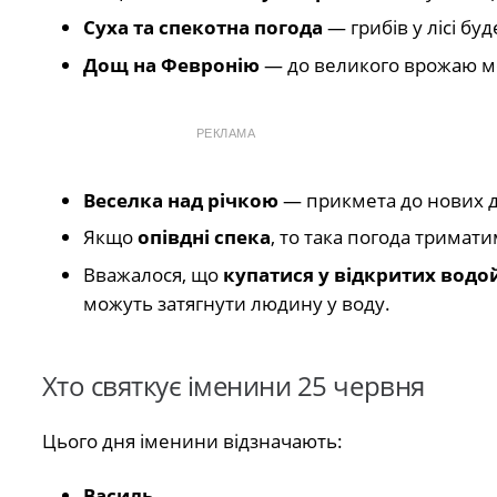
Суха та спекотна погода
— грибів у лісі буд
Дощ на Февронію
— до великого врожаю м
РЕКЛАМА
Веселка над річкою
— прикмета до нових д
Якщо
опівдні спека
, то така погода тримат
Вважалося, що
купатися у відкритих водо
можуть затягнути людину у воду.
Хто святкує іменини 25 червня
Цього дня іменини відзначають:
Василь