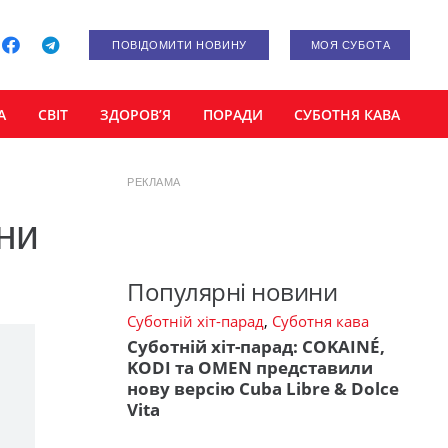
ПОВІДОМИТИ НОВИНУ
МОЯ СУБОТА
А
СВІТ
ЗДОРОВ’Я
ПОРАДИ
СУБОТНЯ КАВА
РЕКЛАМА
ни
Популярні новини
Суботній хіт-парад
,
Суботня кава
Суботній хіт-парад: COKAINÉ,
KODI та OMEN представили
нову версію Cuba Libre & Dolce
Vita