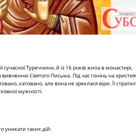
ї сучасної Туреччини, й із 16 років жила в монастирі,
вивченню Святого Письма. Під час гонінь на христия
овано, катовано, але вона не зреклася віри. Її стратил
духовної мужності.
о уникати таких дій: