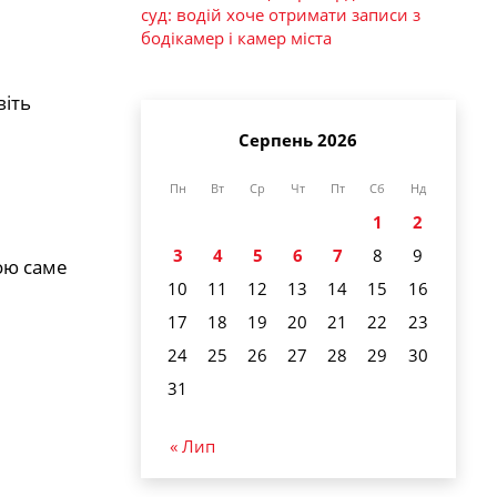
суд: водій хоче отримати записи з
бодікамер і камер міста
віть
Серпень 2026
Пн
Вт
Ср
Чт
Пт
Сб
Нд
1
2
3
4
5
6
7
8
9
ою саме
10
11
12
13
14
15
16
17
18
19
20
21
22
23
24
25
26
27
28
29
30
31
« Лип