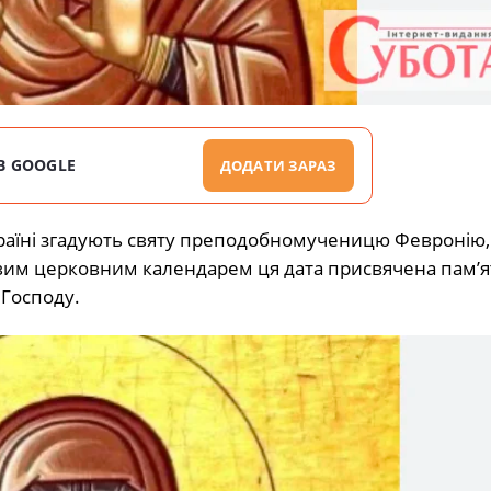
В GOOGLE
ДОДАТИ ЗАРАЗ
країні згадують святу преподобномученицю Февронію, 
новим церковним календарем ця дата присвячена пам’я
 Господу.