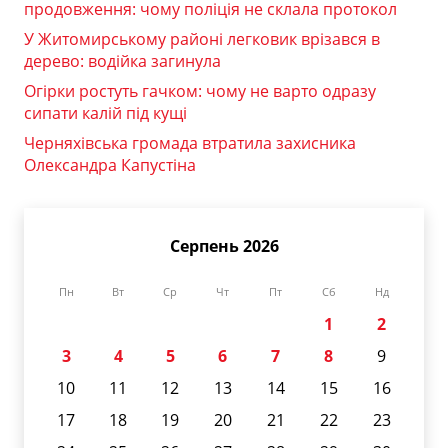
продовження: чому поліція не склала протокол
У Житомирському районі легковик врізався в
дерево: водійка загинула
Огірки ростуть гачком: чому не варто одразу
сипати калій під кущі
Черняхівська громада втратила захисника
Олександра Капустіна
Серпень 2026
Пн
Вт
Ср
Чт
Пт
Сб
Нд
1
2
3
4
5
6
7
8
9
10
11
12
13
14
15
16
17
18
19
20
21
22
23