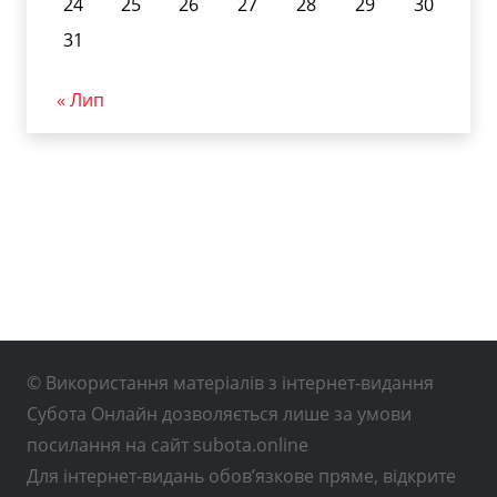
24
25
26
27
28
29
30
31
« Лип
© Використання матеріалів з інтернет-видання
Субота Онлайн дозволяється лише за умови
посилання на сайт subota.online
Для інтернет-видань обов’язкове пряме, відкрите