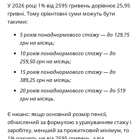
У 2026 році 1% від 2595 гривень дорівнює 25,95
гривні. Тому орієнтовні суми можуть бути
такими:
5 років понаднормового стажу — до 129,75
грн на місяць;
10 років понаднормового стажу — до
259,50 грн на місяць;
15 років понаднормового стажу — до
389,25 грн на місяць;
20 років понаднормового стажу — до 519
грн на місяць.
Є нюанс: якщо основний розмір пенсії,
обчислений за формулою з урахуванням стажу і
заробітку, менший за прожитковий мінімум, то
1% рахують не від 2595 гривень, а від