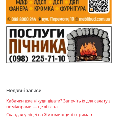
Недавні записи
Кабачки вже нікуди дівати? Запечіть їх для салату з
помідорами — це хіт літа
Скандал у ліцеї на Житомирщині отримав