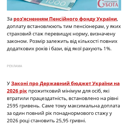
За
роз’ясненням Пенсійного фонду України
,
доплату встановлюють тим пенсіонерам, у яких
страховий стаж перевищує норму, визначену
законом. Розмір залежить від кількості повних
додаткових років і бази, від якої рахують 1%.
РЕКЛАМА
У
Законі про Державний бюджет України на
2026 рік
прожитковий мінімум для осіб, які
втратили працездатність, встановлено на рівні
2595 гривень. Саме тому максимальна доплата
за один повний рік понаднормового стажу у
2026 році становить 25,95 гривні.