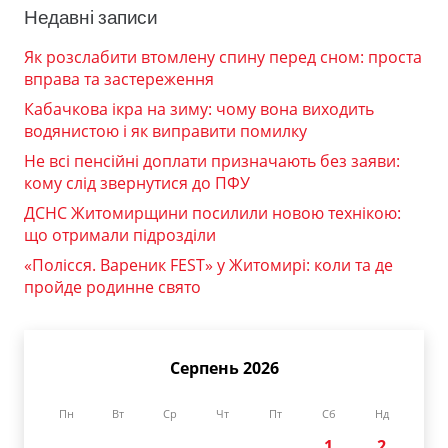
Недавні записи
Як розслабити втомлену спину перед сном: проста
вправа та застереження
Кабачкова ікра на зиму: чому вона виходить
водянистою і як виправити помилку
Не всі пенсійні доплати призначають без заяви:
кому слід звернутися до ПФУ
ДСНС Житомирщини посилили новою технікою:
що отримали підрозділи
«Полісся. Вареник FEST» у Житомирі: коли та де
пройде родинне свято
Серпень 2026
Пн
Вт
Ср
Чт
Пт
Сб
Нд
1
2