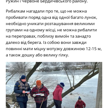
Ружин і Червоне Бердичівського району.
Рибалкам нагадали про те, що не можна
пробивати поряд одна від одної багато лунок,
необхідно уникати розташування великими
групами на одному місці, не можна рибалити
на переправах, поблизу вимоїн та занадто
далеко від берега. Із собою вони завжди
повинні мати міцну мотузку довжиною 12-15 м,
а також дошку або велику гілку.