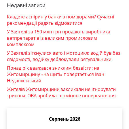
Недавні записи
Кладете аспірин у банки з помідорами? Сучасні
рекомендації радять відмовитися
У Звягелі за 150 млн грн продають виробника
ветпрепаратів із великим промисловим
комплексом
У Звягелі зіткнулися авто і мотоцикл: водій був без
свідомості, водійку деблокували рятувальники
Понад рік вважався зниклим безвісти: на
Житомирщину «на щиті» повертається Іван
Недашківський
Жителів Житомирщини закликали не ігнорувати
тривоги: ОВА зробила термінове попередження
Серпень 2026