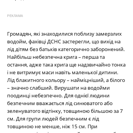
РЕКЛАМА
Громадян, які знаходилися поблизу замерзлих
водойм, фахівці ДСНС застерегли, що вихід на
лід дітям без батьків категорично заборонений.
Найбільш небезпечна крига – перша та
остання, адже така крига ще надзвичайно тонка
і не витримує маси навіть маленької дитини.
Лід блакитного кольору – найміцніший, а білого
– значно слабший. Вирушати на водойми
поодинці небезпечно. Для однієї людини
безпечним вважається лід синюватого або
зеленуватого відтінку, товщиною більшою за 7
см. Для групи людей безпечним є лід
товщиною не менше, ніж 15 см. При