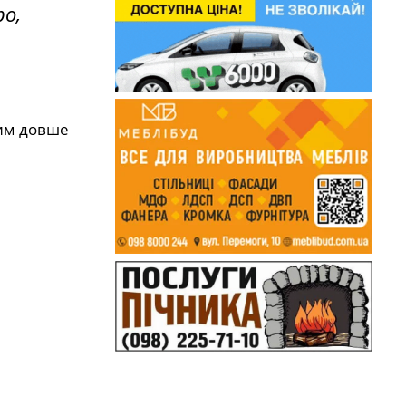
о,
тим довше