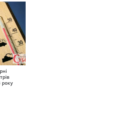
рні
трів
 року