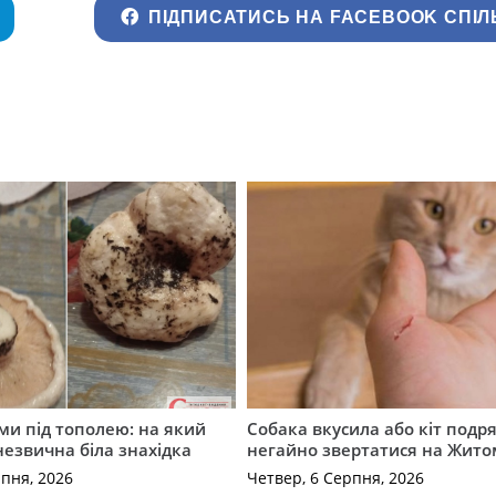
ПІДПИСАТИСЬ НА FACEBOOK СПІЛ
ми під тополею: на який
Собака вкусила або кіт подр
незвична біла знахідка
негайно звертатися на Жит
рпня, 2026
Четвер, 6 Серпня, 2026