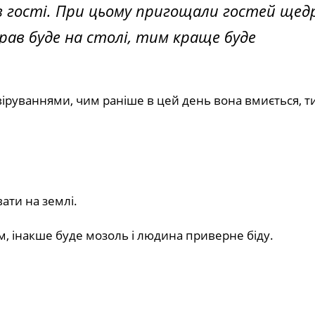
в гості. При цьому пригощали гостей щедр
рав буде на столі, тим краще буде
 віруваннями, чим раніше в цей день вона вмиється, 
ати на землі.
ям, інакше буде мозоль і людина приверне біду.