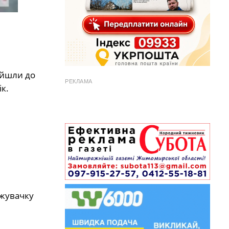
 йшли до
РЕКЛАМА
к.
вжувачку