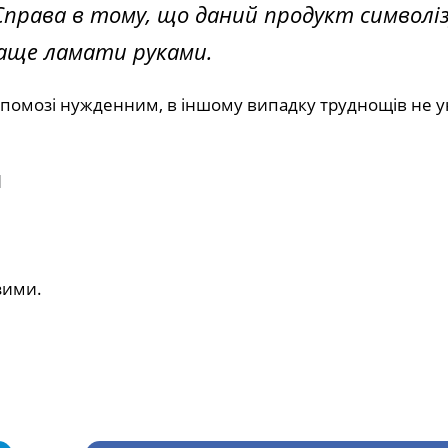
 Справа в тому, що даний продукт символіз
краще ламати руками.
допомозі нужденним, в іншому випадку труднощів не у
я
зими.