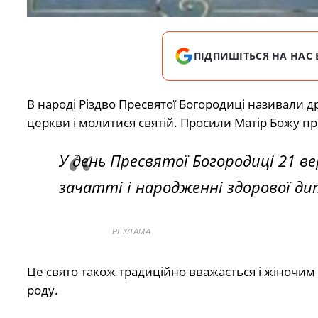
ПІДПИШІТЬСЯ НА НАС 
В народі Різдво Пресвятої Богородиці називали 
церкви і молитися святій. Просили Матір Божу п
У день Пресвятої Богородиці 21 ве
зачатті і народженні здорової ди
РЕКЛАМА
Це свято також традиційно вважається і жіночи
роду.