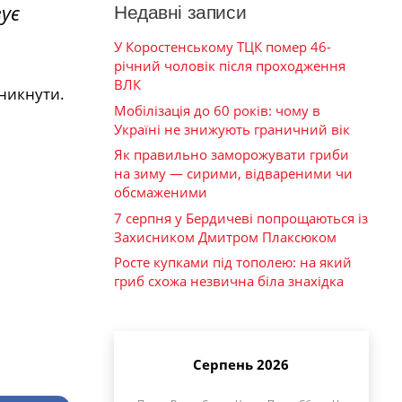
ує
Недавні записи
У Коростенському ТЦК помер 46-
річний чоловік після проходження
ВЛК
никнути.
Мобілізація до 60 років: чому в
Україні не знижують граничний вік
Як правильно заморожувати гриби
на зиму — сирими, відвареними чи
обсмаженими
7 серпня у Бердичеві попрощаються із
Захисником Дмитром Плаксюком
Росте купками під тополею: на який
гриб схожа незвична біла знахідка
Серпень 2026