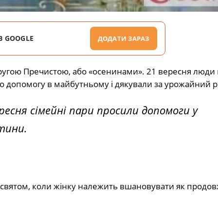
В GOOGLE
ДОДАТИ ЗАРАЗ
другою Пречистою, або «осенинами». 21 вересня люди
ро допомогу в майбутньому і дякували за урожайний рі
ресня сімейні пари просили допомоги у
тини.
м святом, коли жінку належить вшановувати як продо