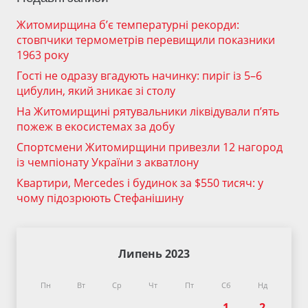
Житомирщина б’є температурні рекорди:
стовпчики термометрів перевищили показники
1963 року
Гості не одразу вгадують начинку: пиріг із 5–6
цибулин, який зникає зі столу
На Житомирщині рятувальники ліквідували п’ять
пожеж в екосистемах за добу
Спортсмени Житомирщини привезли 12 нагород
із чемпіонату України з акватлону
Квартири, Mercedes і будинок за $550 тисяч: у
чому підозрюють Стефанішину
Липень 2023
Пн
Вт
Ср
Чт
Пт
Сб
Нд
1
2