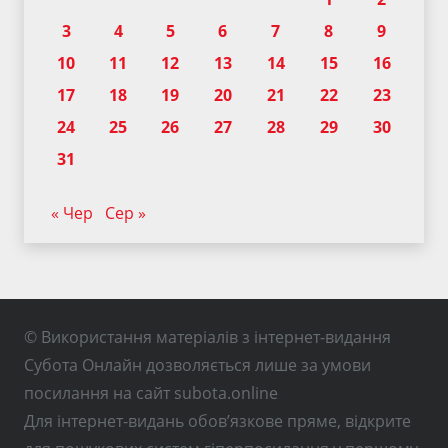
3
4
5
6
7
8
9
10
11
12
13
14
15
16
17
18
19
20
21
22
23
24
25
26
27
28
29
30
31
« Чер
Сер »
© Використання матеріалів з інтернет-видання
Субота Онлайн дозволяється лише за умови
посилання на сайт subota.online
Для інтернет-видань обов’язкове пряме, відкрите