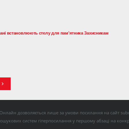
ані встановлюють стелу для пам’ятника Захисникам
Онлайн дозволяється лише за умови посилання на сайт subo
пошукових систем гіперпосилання у першому абзаці на конк