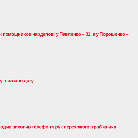
ч помощников нардепов: у Павленко – 31, а у Порошенко –
у: названо дату
лодик вихопив телефон з рук перехожого: грабіжника