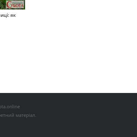
иці: як
ta.online
ретний матеріал.