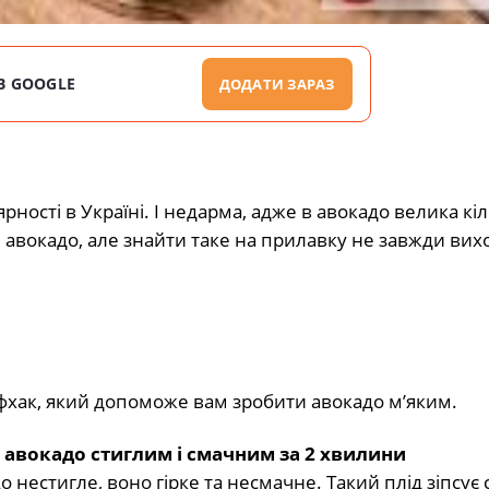
В GOOGLE
ДОДАТИ ЗАРАЗ
ості в Україні. І недарма, адже в авокадо велика кіл
 авокадо, але знайти таке на прилавку не завжди вих
фхак, який допоможе вам зробити авокадо м’яким.
 авокадо стиглим і смачним за 2 хвилини
 нестигле, воно гірке та несмачне. Такий плід зіпсує 