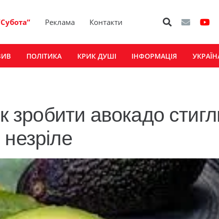
“Субота”
Реклама
Контакти
ЗИВ
ПОЛІТИКА
КРИК ДУШІ
ІНФОРМАЦІЯ
УКРАЇН
Як зробити авокадо стигл
 незріле