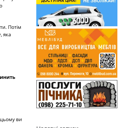
о
ти. Потім
, яка
пинить
 цьому ви