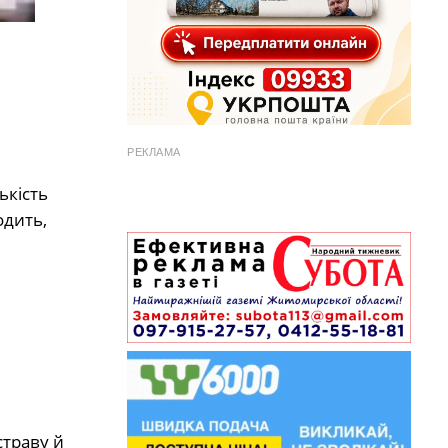
РЕКЛАМА
ькість
одить,
страву й