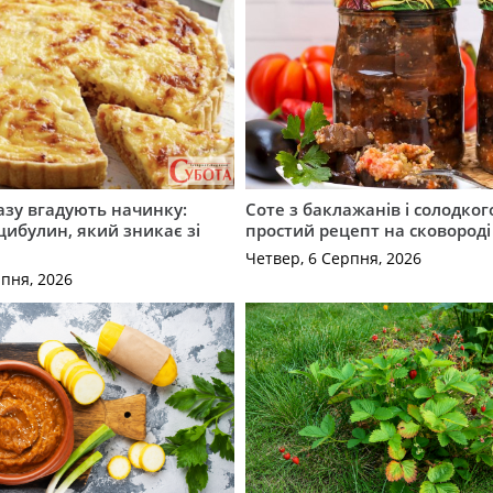
разу вгадують начинку:
Соте з баклажанів і солодког
 цибулин, який зникає зі
простий рецепт на сковороді
Четвер, 6 Серпня, 2026
рпня, 2026