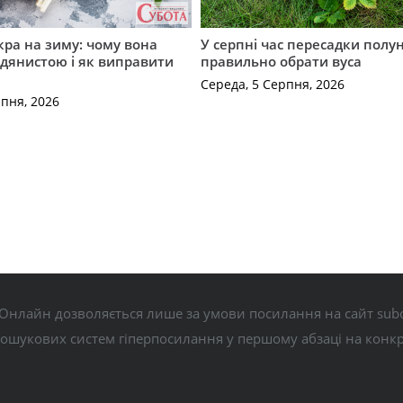
кра на зиму: чому вона
У серпні час пересадки полун
дянистою і як виправити
правильно обрати вуса
Середа, 5 Серпня, 2026
рпня, 2026
Онлайн дозволяється лише за умови посилання на сайт subo
пошукових систем гіперпосилання у першому абзаці на конк