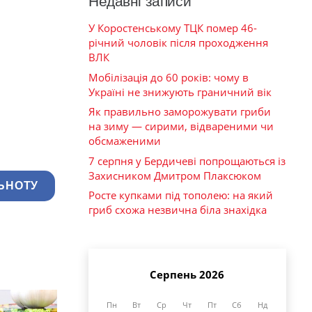
Недавні записи
У Коростенському ТЦК помер 46-
річний чоловік після проходження
ВЛК
Мобілізація до 60 років: чому в
Україні не знижують граничний вік
Як правильно заморожувати гриби
на зиму — сирими, відвареними чи
обсмаженими
7 серпня у Бердичеві попрощаються із
Захисником Дмитром Плаксюком
ЬНОТУ
Росте купками під тополею: на який
гриб схожа незвична біла знахідка
Серпень 2026
Пн
Вт
Ср
Чт
Пт
Сб
Нд