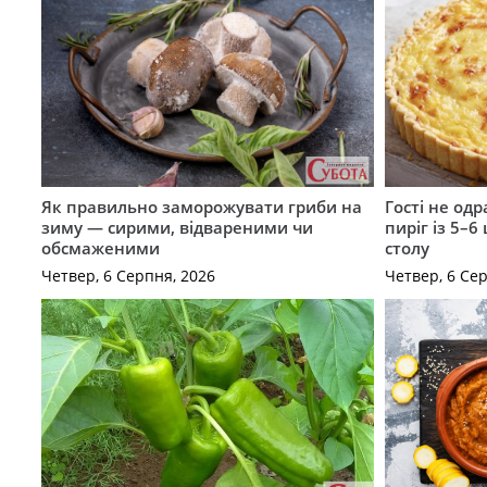
Як правильно заморожувати гриби на
Гості не од
зиму — сирими, відвареними чи
пиріг із 5–6
обсмаженими
столу
Четвер, 6 Серпня, 2026
Четвер, 6 Се