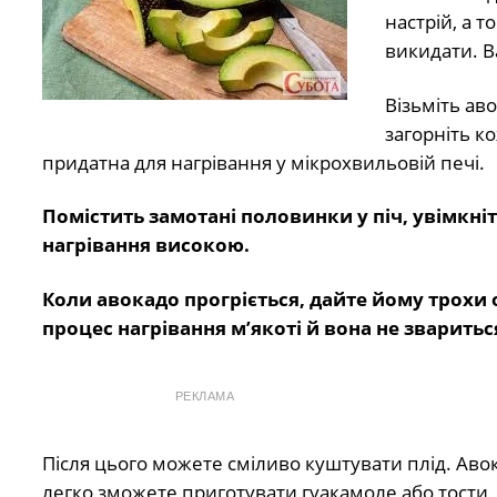
настрій, а т
викидати. 
Візьміть аво
загорніть к
придатна для нагрівання у мікрохвильовій печі.
Помістить замотані половинки у піч, увімкні
нагрівання високою.
Коли авокадо прогріється, дайте йому трохи 
процес нагрівання м’якоті й вона не зваритьс
РЕКЛАМА
Після цього можете сміливо куштувати плід. Аво
легко зможете приготувати гуакамоле або тости, 