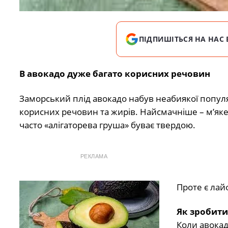
ПІДПИШІТЬСЯ НА НАС 
В авокадо дуже багато корисних речовин
Заморський плід авокадо набув неабиякої популярн
корисних речовин та жирів. Найсмачніше – м’яке
часто «алігаторева груша» буває твердою.
РЕКЛАМА
Проте є лай
Як зробити
Коли авокадо