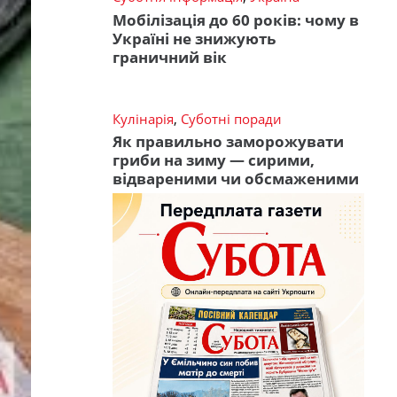
Мобілізація до 60 років: чому в
Україні не знижують
граничний вік
Кулінарія
,
Суботні поради
Як правильно заморожувати
гриби на зиму — сирими,
відвареними чи обсмаженими