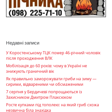
Недавні записи
У Коростенському ТЦК помер 46-річний чоловік
після проходження ВЛК
Мобілізація до 60 років: чому в Україні не
знижують граничний вік
Як правильно заморожувати гриби на зиму —
сирими, відвареними чи обсмаженими
7 серпня у Бердичеві попрощаються із
Захисником Дмитром Плаксюком
Росте купками під тополею: на який гриб схожа
незвична біла знахідка