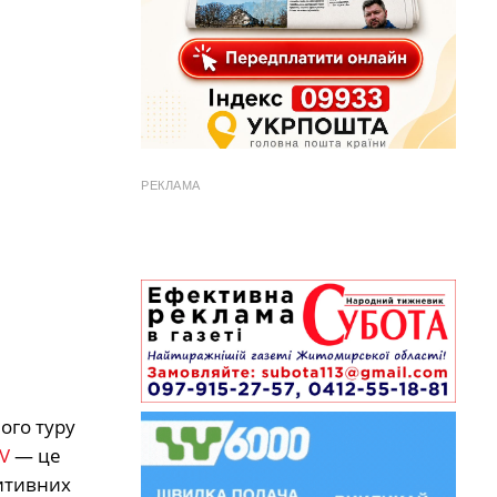
РЕКЛАМА
ого туру
V
― це
зитивних