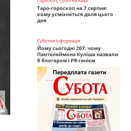
Гороскоп
,
Суботня кава
Таро-гороскоп на 7 серпня:
кому усміхнеться доля цього
дня
Суботня інформація
Йому сьогодні 207: чому
Пантелеймона Куліша назвали
б блогером і PR-генієм