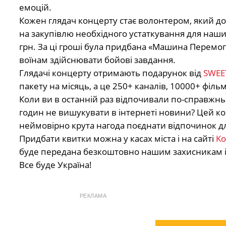
емоцій.
Кожен глядач концерту стає волонтером, який до
на закупівлю необхідного устаткування для наших
грн. За ці гроші була придбана «Машина Перемо
воїнам здійснювати бойові завдання.
Глядачі концерту отримають подарунок від
SWEE
пакету на місяць, а це 250+ каналів, 10000+ фільм
Коли ви в останній раз відпочивали по-справжньо
годин не вишукувати в інтернеті новини? Цей кон
неймовірно крута нагода поєднати відпочинок для
Придбати квитки можна у касах міста і на сайті
Ko
буде передана безкоштовно нашим захисникам і
Все буде Україна!
РЕКЛАМА