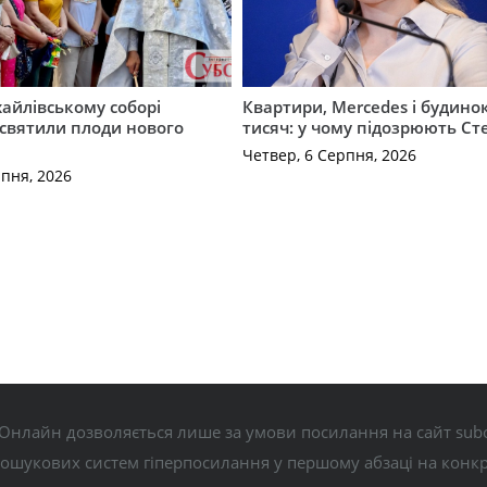
айлівському соборі
Квартири, Mercedes і будинок
святили плоди нового
тисяч: у чому підозрюють С
Четвер, 6 Серпня, 2026
рпня, 2026
Онлайн дозволяється лише за умови посилання на сайт subo
пошукових систем гіперпосилання у першому абзаці на конк