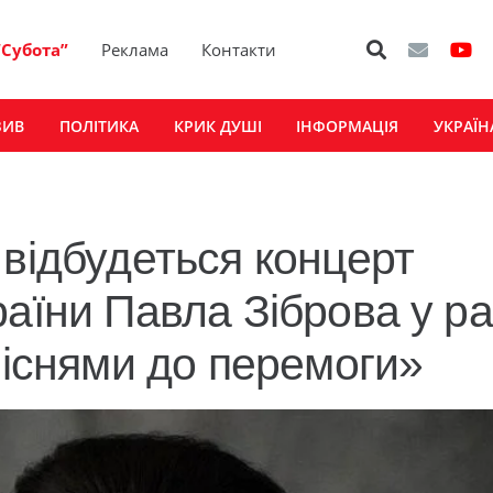
“Субота”
Реклама
Контакти
ЗИВ
ПОЛІТИКА
КРИК ДУШІ
ІНФОРМАЦІЯ
УКРАЇН
 відбудеться концерт
раїни Павла Зіброва у р
піснями до перемоги»