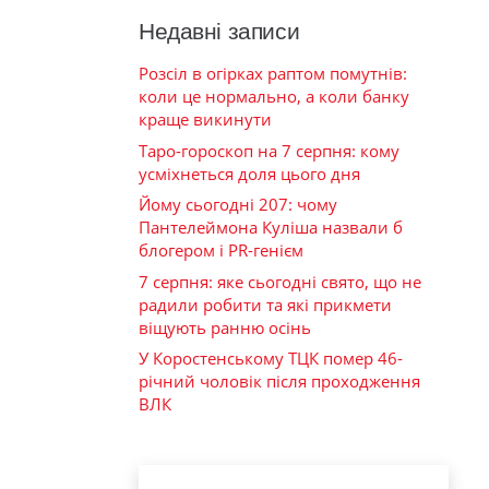
Недавні записи
Розсіл в огірках раптом помутнів:
коли це нормально, а коли банку
краще викинути
Таро-гороскоп на 7 серпня: кому
усміхнеться доля цього дня
Йому сьогодні 207: чому
Пантелеймона Куліша назвали б
блогером і PR-генієм
7 серпня: яке сьогодні свято, що не
радили робити та які прикмети
віщують ранню осінь
У Коростенському ТЦК помер 46-
річний чоловік після проходження
ВЛК