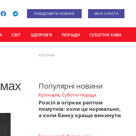
ПОВІДОМИТИ НОВИНУ
МОЯ СУБОТА
А
СВІТ
ЗДОРОВ’Я
ПОРАДИ
СУБОТНЯ КАВА
РЕКЛАМА
амах
Популярні новини
Кулінарія
,
Суботні поради
Розсіл в огірках раптом
помутнів: коли це нормально,
а коли банку краще викинути