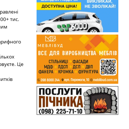
правлені
00+ тис.
шим
арифного
ількох
овуєте. Це
витків