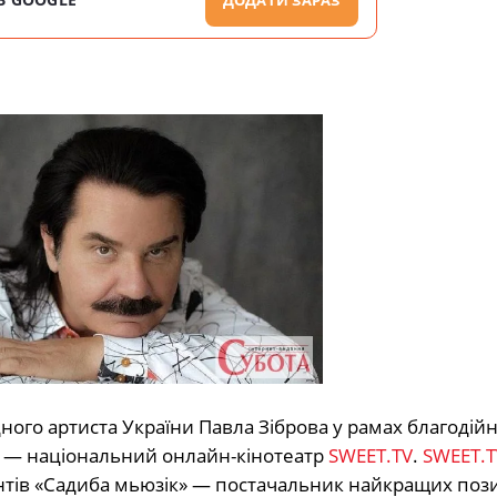
ного артиста України Павла Зіброва у рамах благодійн
ру ― національний онлайн-кінотеатр
SWEET.TV
.
SWEET.T
вентів «Садиба мьюзік» ― постачальник найкращих по