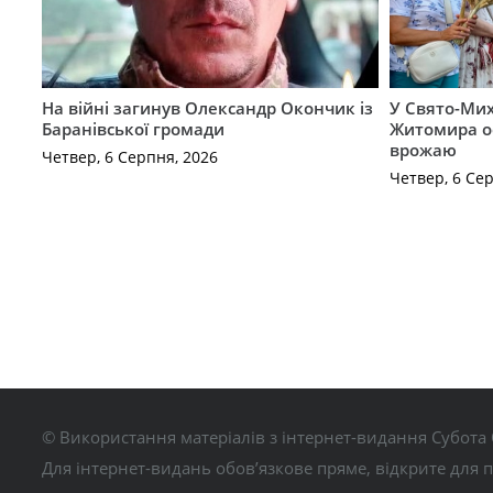
На війні загинув Олександр Окончик із
У Свято-Мих
Баранівської громади
Житомира о
врожаю
Четвер, 6 Серпня, 2026
Четвер, 6 Се
© Використання матеріалів з інтернет-видання Субота 
Для інтернет-видань обов’язкове пряме, відкрите для 