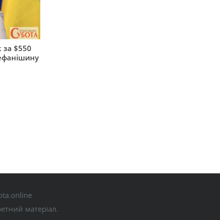
 за $550
тефанішину
ta.online
ретний матеріал.