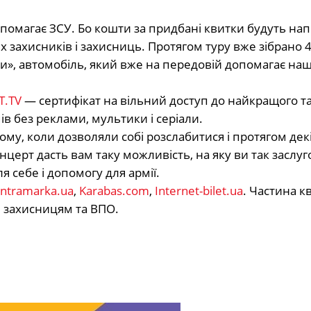
помагає ЗСУ. Бо кошти за придбані квитки будуть на
 захисників і захисниць. Протягом туру вже зібрано 4
ги», автомобіль, який вже на передовій допомагає на
T.TV
― сертифікат на вільний доступ до найкращого т
ів без реклами, мультики і серіали.
му, коли дозволяли собі розслабитися і протягом дек
церт дасть вам таку можливість, на яку ви так заслуг
 себе і допомогу для армії.
ntramarka.ua
,
Karabas.com
,
Internet-bilet.ua
. Частина к
 захисницям та ВПО.