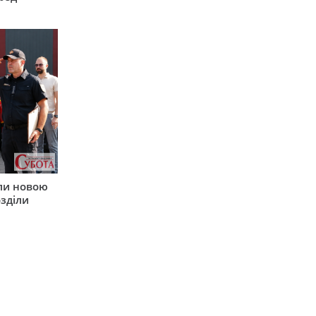
ли новою
зділи