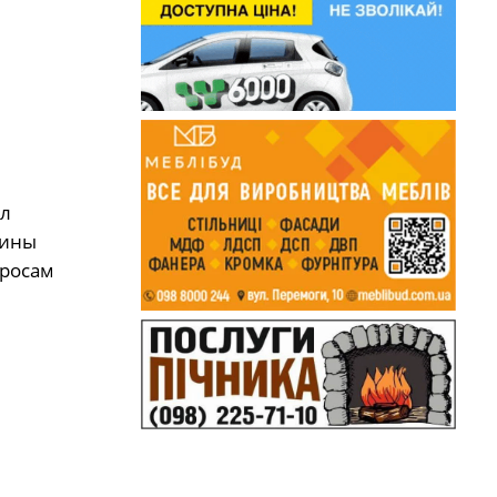
ыл
аины
просам