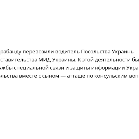
нтрабанду перевозили водитель Посольства Украины
дставительства МИД Украины. К этой деятельности б
лужбы специальной связи и защиты информации Укр
ольства вместе с сыном — атташе по консульским во