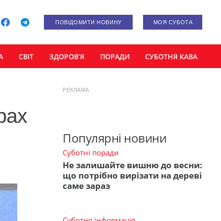
ПОВІДОМИТИ НОВИНУ
МОЯ СУБОТА
А
СВІТ
ЗДОРОВ’Я
ПОРАДИ
СУБОТНЯ КАВА
РЕКЛАМА
рах
и
Популярні новини
Суботні поради
Не залишайте вишню до весни:
що потрібно вирізати на дереві
саме зараз
Суботня інформація