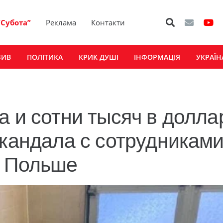
“Субота”
Реклама
Контакти
ЗИВ
ПОЛІТИКА
КРИК ДУШІ
ІНФОРМАЦІЯ
УКРАЇН
а и сотни тысяч в долла
скандала с сотрудникам
в Польше