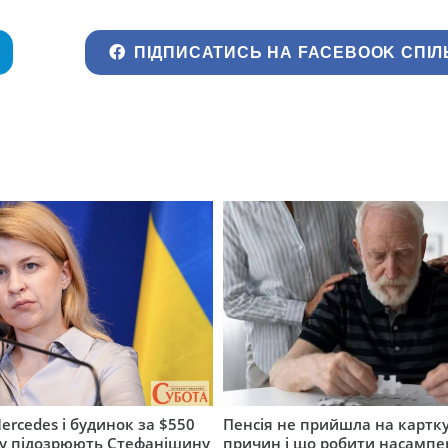
ПІДПИСАТИСЬ НА FACEBOOK СПІЛ
ercedes і будинок за $550
Пенсія не прийшла на картку
му підозрюють Стефанішину
причин і що робити насампе