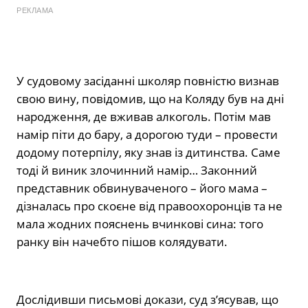
РЕКЛАМА
У судовому засіданні школяр повністю визнав
свою вину, повідомив, що на Коляду був на дні
народження, де вживав алкоголь. Потім мав
намір піти до бару, а дорогою туди – провести
додому потерпілу, яку знав із дитинства. Саме
тоді й виник злочинний намір… Законний
представник обвинуваченого – його мама –
дізналась про скоєне від правоохоронців та не
мала жодних пояснень вчинкові сина: того
ранку він начебто пішов колядувати.
Дослідивши письмові докази, суд з’ясував, що