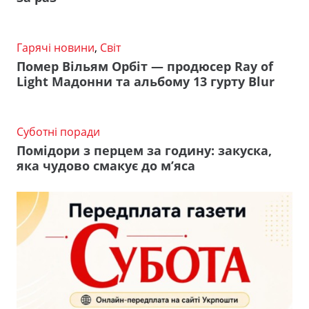
Гарячі новини
,
Світ
Помер Вільям Орбіт — продюсер Ray of
Light Мадонни та альбому 13 гурту Blur
Суботні поради
Помідори з перцем за годину: закуска,
яка чудово смакує до м’яса