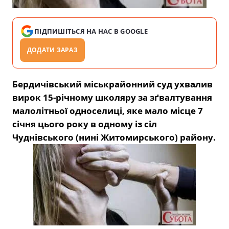
ПІДПИШІТЬСЯ НА НАС В GOOGLE
ДОДАТИ ЗАРАЗ
Бердичівський міськрайонний суд ухвалив
вирок 15-річному школяру за зґвалтування
малолітньої односелиці, яке мало місце 7
січня цього року в одному із сіл
Чуднівського (нині Житомирського) району.