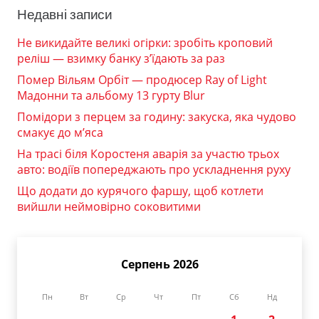
Недавні записи
Не викидайте великі огірки: зробіть кроповий
реліш — взимку банку з’їдають за раз
Помер Вільям Орбіт — продюсер Ray of Light
Мадонни та альбому 13 гурту Blur
Помідори з перцем за годину: закуска, яка чудово
смакує до м’яса
На трасі біля Коростеня аварія за участю трьох
авто: водіїв попереджають про ускладнення руху
Що додати до курячого фаршу, щоб котлети
вийшли неймовірно соковитими
Серпень 2026
Пн
Вт
Ср
Чт
Пт
Сб
Нд