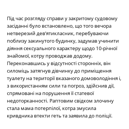
Під час розгляду справи у закритому судовому
засіданні було встановлено, що того вечора
нетверезий дев’ятикласник, перебуваючи
поблизу закинутого будинку, задумав учинити
діяння сексуального характеру щодо 10-річної
знайомої, котру проводжав додому.
Переконавшись у відсутності сторонніх, він
силоміць затягнув дівчинку до приміщення
туалету на території вказаного домоволодіння і,
з використанням сили та погроз, здійснив дії,
спрямовані на порушення її статевої
недоторканності. Раптовим свідком злочину
стала мама потерпілої, котра змусила
кривдника втекти геть та заявила до поліції.