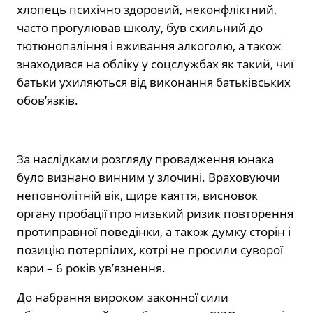
хлопець психічно здоровий, неконфліктний,
часто прогулював школу, був схильний до
тютюнопаління і вживання алкоголю, а також
знаходився на обліку у соцслужбах як такий, чиї
батьки ухиляються від виконання батьківських
обов’язків.
За наслідками розгляду провадження юнака
було визнано винним у злочині. Враховуючи
неповнолітній вік, щире каяття, висновок
органу пробації про низький ризик повторення
протиправної поведінки, а також думку сторін і
позицію потерпілих, котрі не просили суворої
кари – 6 років ув’язнення.
До набрання вироком законної сили