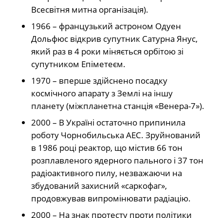
Всесвітня митна організація).
1966 – французький астроном Одуен
Дольфюс відкрив супутник Сатурна Янус,
який раз в 4 роки міняється орбітою зі
супутником Епіметеєм.
1970 – вперше здійснено посадку
космічного апарату з Землі на іншу
планету (міжпланетна станція «Венера-7»).
2000 – В Україні остаточно припинила
роботу Чорнобильська АЕС. Зруйнований
в 1986 році реактор, що містив 66 тон
розплавленого ядерного пального і 37 тон
радіоактивного пилу, незважаючи на
збудований захисний «саркофаг»,
продовжував випромінювати радіацію.
2000 – На знак протесту проти політики