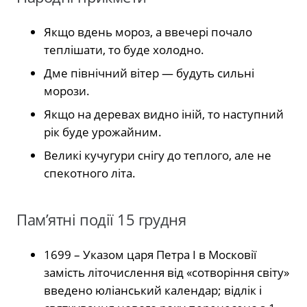
Якщо вдень мороз, а ввечері почало
теплішати, то буде холодно.
Дме північний вітер — будуть сильні
морози.
Якщо на деревах видно іній, то наступний
рік буде урожайним.
Великі кучугури снігу до теплого, але не
спекотного літа.
Пам’ятні події 15 грудня
1699 – Указом царя Петра I в Московії
замість літочислення від «сотворіння світу»
введено юліанський календар; відлік і