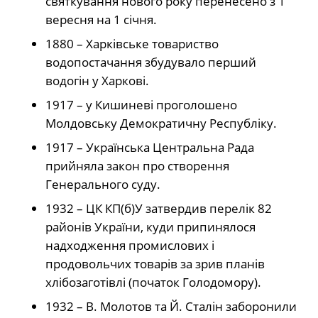
святкування нового року перенесено з 1
вересня на 1 січня.
1880 – Харківське товариство
водопостачання збудувало перший
водогін у Харкові.
1917 – у Кишиневі проголошено
Молдовську Демократичну Республіку.
1917 – Українська Центральна Рада
прийняла закон про створення
Генерального суду.
1932 – ЦК КП(б)У затвердив перелік 82
районів України, куди припинялося
надходження промислових і
продовольчих товарів за зрив планів
хлібозаготівлі (початок Голодомору).
1932 – В. Молотов та Й. Сталін заборонили