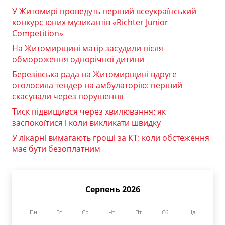
У Житомирі проведуть перший всеукраїнський
конкурс юних музикантів «Richter Junior
Competition»
На Житомирщині матір засудили після
обмороження однорічної дитини
Березівська рада на Житомирщині вдруге
оголосила тендер на амбулаторію: перший
скасували через порушення
Тиск підвищився через хвилювання: як
заспокоїтися і коли викликати швидку
У лікарні вимагають гроші за КТ: коли обстеження
має бути безоплатним
Серпень 2026
Пн
Вт
Ср
Чт
Пт
Сб
Нд