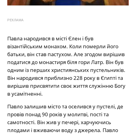
РЕКЛАМА
Павла народився в місті Єлен і був
візантійським монахом. Коли померли його
батьки, він став пастухом. Але згодом вирішив
податися до монастиря біля гори Латр. Він був
одним із перших християнських пустельників.
Він народився приблизно 228 року в Єгипті та
вирішив присвятити своє життя служінню Богу
в усамітненні.
Павло залишив місто та оселився у пустелі, де
провів понад 90 років у молитві, пості та
самотності. Він жив у печері, харчуючись
плодами і вживаючи воду з джерела. Павло