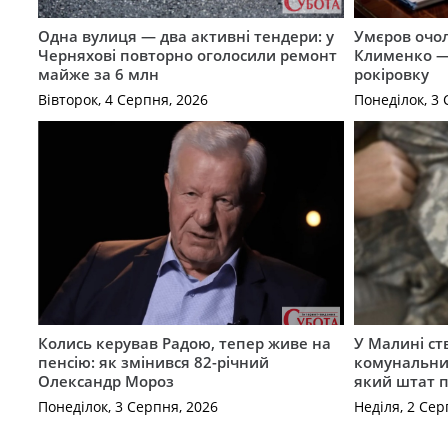
Одна вулиця — два активні тендери: у
Умєров очол
Черняхові повторно оголосили ремонт
Клименко —
майже за 6 млн
рокіровку
Вівторок, 4 Серпня, 2026
Понеділок, 3 
Колись керував Радою, тепер живе на
У Малині с
пенсію: як змінився 82-річний
комунальний
Олександр Мороз
який штат 
Понеділок, 3 Серпня, 2026
Неділя, 2 Сер