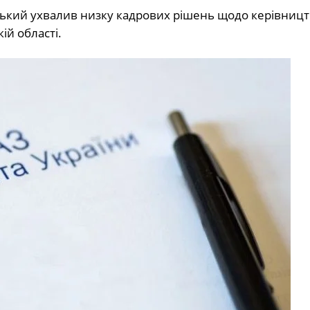
ький ухвалив низку кадрових рішень щодо керівницт
й області.