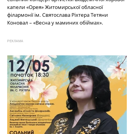
капели «Орея» Житомирської обласної
філармонії ім. Святослава Ріхтера Тетяни
Коновал – «Весна у маминих обіймах».
РЕКЛАМА