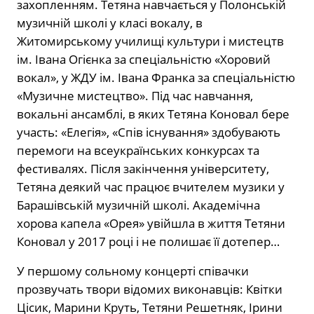
захопленням. Тетяна навчається у Полонській
музичній школі у класі вокалу, в
Житомирському училищі культури і мистецтв
ім. Івана Огієнка за спеціальністю «Хоровий
вокал», у ЖДУ ім. Івана Франка за спеціальністю
«Музичне мистецтво». Під час навчання,
вокальні ансамблі, в яких Тетяна Коновал бере
участь: «Елегія», «Спів існування» здобувають
перемоги на всеукраїнських конкурсах та
фестивалях. Після закінчення університету,
Тетяна деякий час працює вчителем музики у
Барашівській музичній школі. Академічна
хорова капела «Орея» увійшла в життя Тетяни
Коновал у 2017 році і не полишає її дотепер…
У першому сольному концерті співачки
прозвучать твори відомих виконавців: Квітки
Цісик, Марини Круть, Тетяни Решетняк, Ірини