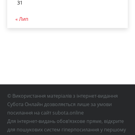
31
« Лип
© Використання матеріалів з інтернет-видання
Субота Онлайн дозволяється лише за умови
посилання на сайт subota.online
Для інтернет-видань обов’язкове пряме, відкрите
для пошукових систем гіперпосилання у першому