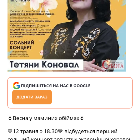
ПІДПИШІТЬСЯ НА НАС В GOOGLE
ДОДАТИ ЗАРАЗ
🌷Весна у маминих обіймах🌷
💛12 травня о 18.30💙 відбудеться перший
сольний концерт артистки академічної хорової