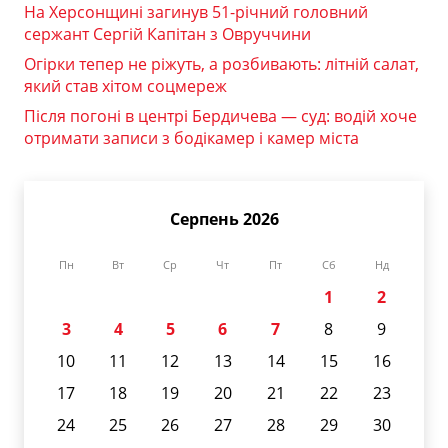
На Херсонщині загинув 51-річний головний
сержант Сергій Капітан з Овруччини
Огірки тепер не ріжуть, а розбивають: літній салат,
який став хітом соцмереж
Після погоні в центрі Бердичева — суд: водій хоче
отримати записи з бодікамер і камер міста
Серпень 2026
Пн
Вт
Ср
Чт
Пт
Сб
Нд
1
2
3
4
5
6
7
8
9
10
11
12
13
14
15
16
17
18
19
20
21
22
23
24
25
26
27
28
29
30