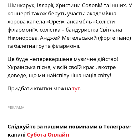
Шинкарук, Ілларії, Христини Соловій та інших. У
концерті також беруть участь: академічна
хорова капела «Орея», ансамбль «Солісти
філармонії», солістка – бандуристка Світлана
Ніконорова, Анджей Метельський (фортепіано)
та балетна група філармонії.
Це буде неперевершене музичне дійство!
Українська пісня, у всій своїй красі, вкотре
доведе, що ми найспівучіша нація світу!
Придбати квитки можна
тут
.
РЕКЛАМА
Слідкуйте за нашими новинами в Телеграм-
каналі
Субота Онлайн