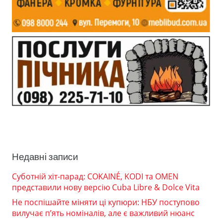
Недавні записи
Суботній хіт-парад: COKAINÉ, KODI та OMEN
представили нову версію Cuba Libre & Dolce Vita
Не поспішайте міняти ці купюри: НБУ поступово
вилучає п’ять номіналів, але є важливий нюанс