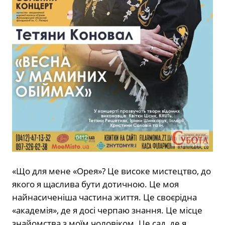
«Що для мене «Орея»? Це високе мистецтво, до
якого я щаслива бути дотичною. Це моя
найнасиченіша частина життя. Це своєрідна
«академія», де я досі черпаю знання. Це місце
знайомства з моїм чоловіком. Це сад, де я