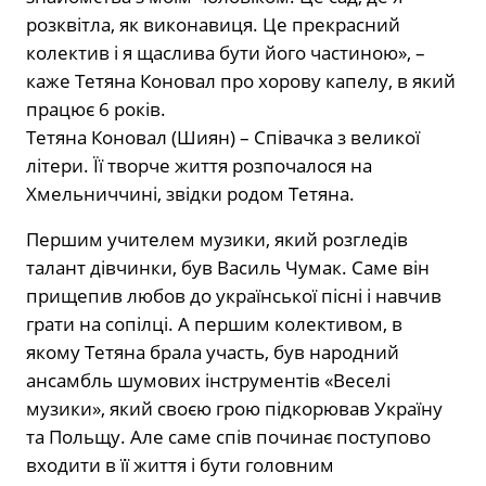
розквітла, як виконавиця. Це прекрасний
колектив і я щаслива бути його частиною», –
каже Тетяна Коновал про хорову капелу, в який
працює 6 років.
Тетяна Коновал (Шиян) – Співачка з великої
літери. Її творче життя розпочалося на
Хмельниччині, звідки родом Тетяна.
Першим учителем музики, який розгледів
талант дівчинки, був Василь Чумак. Саме він
прищепив любов до української пісні і навчив
грати на сопілці. А першим колективом, в
якому Тетяна брала участь, був народний
ансамбль шумових інструментів «Веселі
музики», який своєю грою підкорював Україну
та Польщу. Але саме спів починає поступово
входити в її життя і бути головним