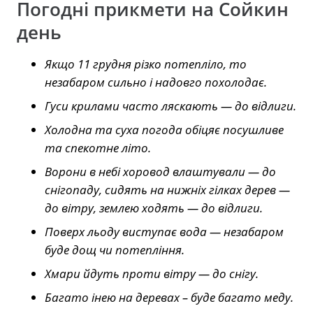
Погодні прикмети на Сойкин
день
Якщо 11 грудня різко потепліло, то
незабаром сильно і надовго похолодає.
Гуси крилами часто ляскають — до відлиги.
Холодна та суха погода обіцяє посушливе
та спекотне літо.
Ворони в небі хоровод влаштували — до
снігопаду, сидять на нижніх гілках дерев —
до вітру, землею ходять — до відлиги.
Поверх льоду виступає вода — незабаром
буде дощ чи потепління.
Хмари йдуть проти вітру — до снігу.
Багато інею на деревах – буде багато меду.