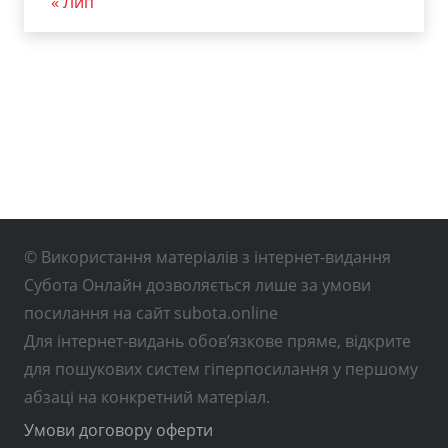
« Лип
© Використання матеріалів з інтернет-видання
Субота Онлайн дозволяється лише за умови
посилання на сайт subota.online
Для інтернет-видань обов’язкове пряме, відкрите
для пошукових систем гіперпосилання у першому
абзаці на конкретний матеріал.
Умови договору оферти