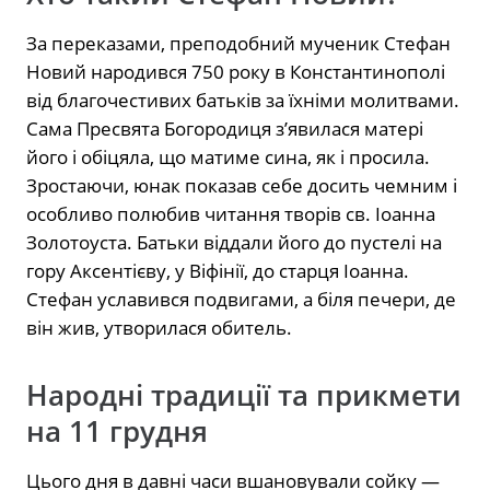
За переказами, преподобний мученик Стефан
Новий народився 750 року в Константинополі
від благочестивих батьків за їхніми молитвами.
Сама Пресвята Богородиця з’явилася матері
його і обіцяла, що матиме сина, як і просила.
Зростаючи, юнак показав себе досить чемним і
особливо полюбив читання творів св. Іоанна
Золотоуста. Батьки віддали його до пустелі на
гору Аксентієву, у Віфінії, до старця Іоанна.
Стефан уславився подвигами, а біля печери, де
він жив, утворилася обитель.
Народні традиції та прикмети
на 11 грудня
Цього дня в давні часи вшановували сойку —