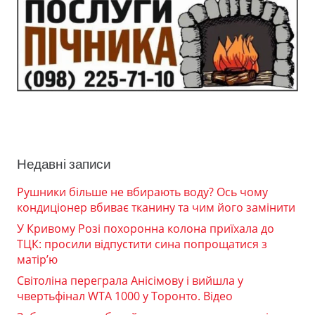
Недавні записи
Рушники більше не вбирають воду? Ось чому
кондиціонер вбиває тканину та чим його замінити
У Кривому Розі похоронна колона приїхала до
ТЦК: просили відпустити сина попрощатися з
матір’ю
Світоліна переграла Анісімову і вийшла у
чвертьфінал WTA 1000 у Торонто. Відео