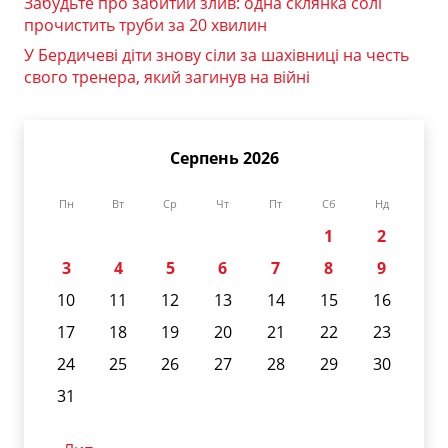
Забудьте про забитий злив: одна склянка солі
прочистить труби за 20 хвилин
У Бердичеві діти знову сіли за шахівниці на честь
свого тренера, який загинув на війні
Серпень 2026
Пн
Вт
Ср
Чт
Пт
Сб
Нд
1
2
3
4
5
6
7
8
9
10
11
12
13
14
15
16
17
18
19
20
21
22
23
24
25
26
27
28
29
30
31