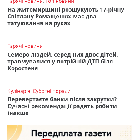
Гарячі новини
,
Топ новини
На Житомирщині розшукують 17-річну
Світлану Ромащенко: має два
татуювання на руках
Гарячі новини
Семеро людей, серед них двоє дітей,
травмувалися у потрійній ДТП біля
Коростеня
Кулінарія
,
Суботні поради
Перевертаєте банки після закрутки?
Сучасні рекомендації радять робити
інакше