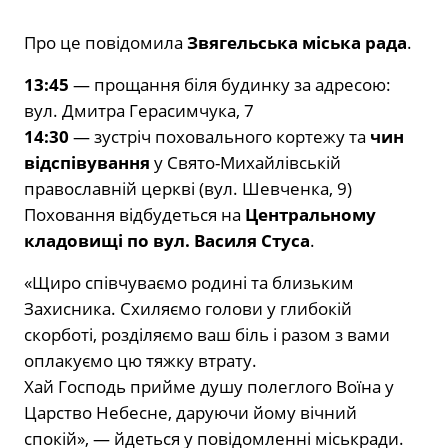
Про це повідомила
Звягельська міська рада
.
13:45
— прощання біля будинку за адресою:
вул. Дмитра Герасимчука, 7
14:30
— зустріч поховального кортежу та
чин
відспівування
у Свято-Михайлівській
православній церкві (вул. Шевченка, 9)
Поховання відбудеться на
Центральному
кладовищі по вул. Василя Стуса
.
«Щиро співчуваємо родині та близьким
Захисника. Схиляємо голови у глибокій
скорботі, розділяємо ваш біль і разом з вами
оплакуємо цю тяжку втрату.
Хай Господь прийме душу полеглого Воїна у
Царство Небесне, даруючи йому вічний
спокій», — йдеться у повідомленні міськради.