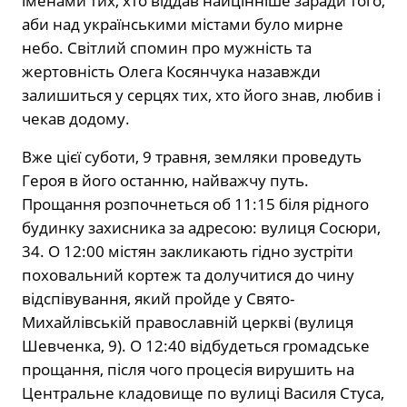
іменами тих, хто віддав найцінніше заради того,
аби над українськими містами було мирне
небо. Світлий спомин про мужність та
жертовність Олега Косянчука назавжди
залишиться у серцях тих, хто його знав, любив і
чекав додому.
Вже цієї суботи, 9 травня, земляки проведуть
Героя в його останню, найважчу путь.
Прощання розпочнеться об 11:15 біля рідного
будинку захисника за адресою: вулиця Сосюри,
34. О 12:00 містян закликають гідно зустріти
поховальний кортеж та долучитися до чину
відспівування, який пройде у Свято-
Михайлівській православній церкві (вулиця
Шевченка, 9). О 12:40 відбудеться громадське
прощання, після чого процесія вирушить на
Центральне кладовище по вулиці Василя Стуса,