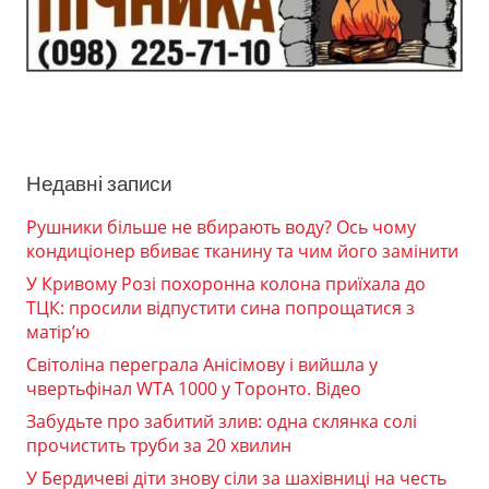
Недавні записи
Рушники більше не вбирають воду? Ось чому
кондиціонер вбиває тканину та чим його замінити
У Кривому Розі похоронна колона приїхала до
ТЦК: просили відпустити сина попрощатися з
матір’ю
Світоліна переграла Анісімову і вийшла у
чвертьфінал WTA 1000 у Торонто. Відео
Забудьте про забитий злив: одна склянка солі
прочистить труби за 20 хвилин
У Бердичеві діти знову сіли за шахівниці на честь