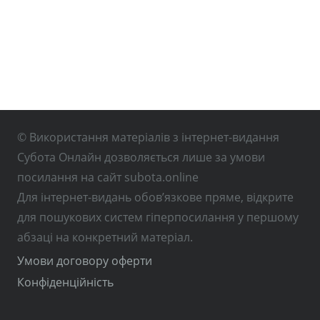
© Використання матеріалів з інтернет-видання
Субота Онлайн дозволяється лише за умови
посилання на сайт subota.online
Для інтернет-видань обов’язкове пряме, відкрите
для пошукових систем гіперпосилання у першому
абзаці на конкретний матеріал.
Умови договору оферти
Конфіденційність