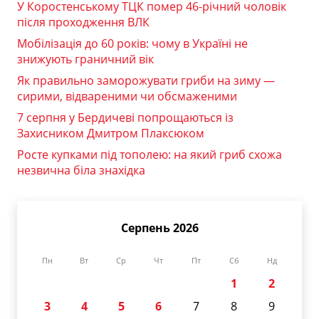
У Коростенському ТЦК помер 46-річний чоловік
після проходження ВЛК
Мобілізація до 60 років: чому в Україні не
знижують граничний вік
Як правильно заморожувати гриби на зиму —
сирими, відвареними чи обсмаженими
7 серпня у Бердичеві попрощаються із
Захисником Дмитром Плаксюком
Росте купками під тополею: на який гриб схожа
незвична біла знахідка
Серпень 2026
Пн
Вт
Ср
Чт
Пт
Сб
Нд
1
2
3
4
5
6
7
8
9