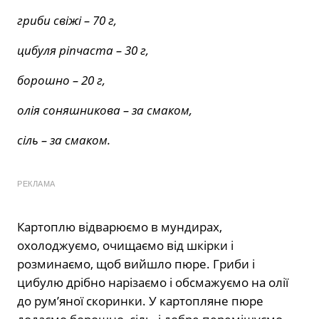
гриби свіжі – 70 г,
цибуля ріпчаста – 30 г,
борошно – 20 г,
олія соняшникова – за смаком,
сіль – за смаком.
РЕКЛАМА
Картоплю відварюємо в мундирах,
охолоджуємо, очищаємо від шкірки і
розминаємо, щоб вийшло пюре. Гриби і
цибулю дрібно нарізаємо і обсмажуємо на олії
до рум’яної скоринки. У картопляне пюре