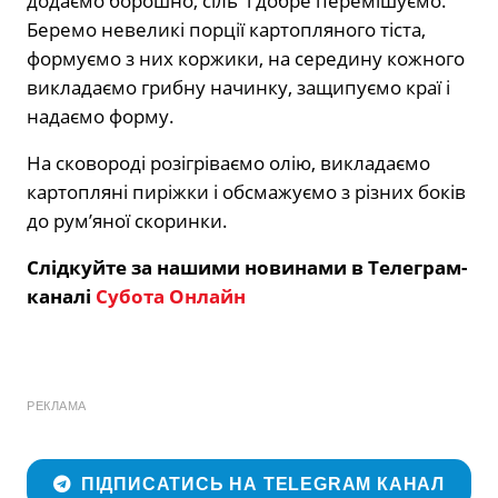
додаємо борошно, сіль і добре перемішуємо.
Беремо невеликі порції картопляного тіста,
формуємо з них коржики, на середину кожного
викладаємо грибну начинку, защипуємо краї і
надаємо форму.
На сковороді розігріваємо олію, викладаємо
картопляні пиріжки і обсмажуємо з різних боків
до рум’яної скоринки.
Слідкуйте за нашими новинами в Телеграм-
каналі
Субота Онлайн
РЕКЛАМА
ПІДПИСАТИСЬ НА TELEGRAM КАНАЛ