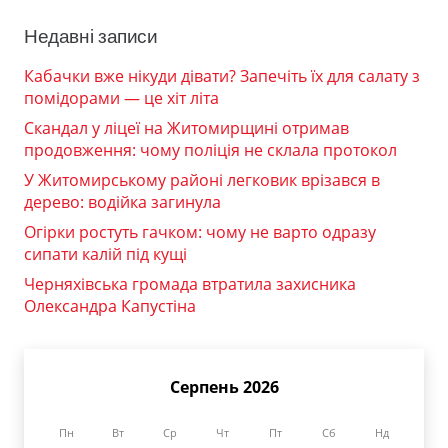
Недавні записи
Кабачки вже нікуди дівати? Запечіть їх для салату з
помідорами — це хіт літа
Скандал у ліцеї на Житомирщині отримав
продовження: чому поліція не склала протокол
У Житомирському районі легковик врізався в
дерево: водійка загинула
Огірки ростуть гачком: чому не варто одразу
сипати калій під кущі
Черняхівська громада втратила захисника
Олександра Капустіна
Серпень 2026
Пн
Вт
Ср
Чт
Пт
Сб
Нд