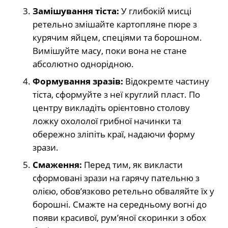
Замішування тіста:
У глибокій мисці
ретельно змішайте картопляне пюре з
курячим яйцем, спеціями та борошном.
Вимішуйте масу, поки вона не стане
абсолютно однорідною.
Формування зразів:
Відокремте частину
тіста, сформуйте з неї круглий пласт. По
центру викладіть орієнтовно столову
ложку охололої грибної начинки та
обережно зліпіть краї, надаючи форму
зрази.
Смаження:
Перед тим, як викласти
сформовані зрази на гарячу пательню з
олією, обов’язково ретельно обваляйте їх у
борошні. Смажте на середньому вогні до
появи красивої, рум’яної скоринки з обох