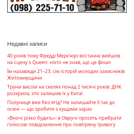
Недавні записи
40 років тому Фредді Мерк’юрі востаннє вийшов
на сцену з Queen: ніхто не знав, що це фінал
Їм назавжди 21–23: сім історій молодих захисників
Житомирщини
Труни висіли на скелях понад 2 тисячі років: ДНК
розкрила, хто залишив їх у Китаї
Полуниця вже без ягід? Не залишайте її так до
осені — що зробити з кущами зараз
«Вночі різко будить»: в Овручі просять прибрати
голосові повідомлення про повітряну тривогу