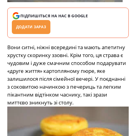
ПІДПИШІТЬСЯ НА НАС В GOOGLE
ДОДАТИ ЗАРАЗ
Вони ситні, ніжні всередині та мають апетитну
хрустку скоринку ззовні. Крім того, ця страва є
чудовим і дуже смачним способом подарувати
«друге життя» картопляному пюре, яке
залишилося після сімейної вечері. У поєднанні
з соковитою начинкою з печериць та легким
пікантним відтінком часнику, такі зрази
миттєво зникнуть зі столу.