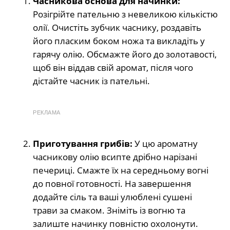
Часникова основа для начинки:
Розігрійте пательню з невеликою кількістю
олії. Очистіть зубчик часнику, роздавіть
його пласким боком ножа та викладіть у
гарячу олію. Обсмажте його до золотавості,
щоб він віддав свій аромат, після чого
дістайте часник із пательні.
РЕКЛАМА
Приготування грибів:
У цю ароматну
часникову олію всипте дрібно нарізані
печериці. Смажте їх на середньому вогні
до повної готовності. На завершення
додайте сіль та ваші улюблені сушені
трави за смаком. Зніміть із вогню та
залиште начинку повністю охолонути.