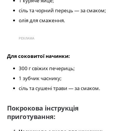
1 куряче яйце;
сіль та чорний перець — за смаком;
олія для смаження.
РЕКЛАМА
Для соковитої начинки:
300 г свіжих печериць;
1 зубчик часнику;
сіль та сушені трави — за смаком.
Покрокова інструкція
приготування: