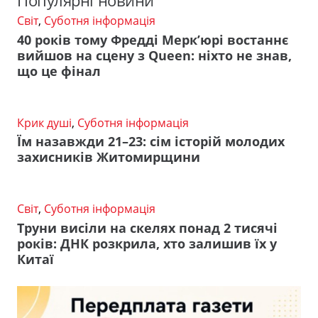
Популярні новини
Світ
,
Суботня інформація
40 років тому Фредді Мерк’юрі востаннє
вийшов на сцену з Queen: ніхто не знав,
що це фінал
Крик душі
,
Суботня інформація
Їм назавжди 21–23: сім історій молодих
захисників Житомирщини
Світ
,
Суботня інформація
Труни висіли на скелях понад 2 тисячі
років: ДНК розкрила, хто залишив їх у
Китаї