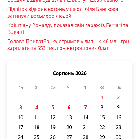
Підліток відкрив вогонь у школі біля Бангкока:
загинули восьмеро людей
Кріштіану Роналду показав свій гараж із Ferrari та
Bugatti
Голова ПриватБанку отримав у липні 4,46 млн грн
зарплати та 653 тис. грн негрошових благ
Серпень 2026
Пн
Вт
Ср
Чт
Пт
Сб
Нд
1
2
3
4
5
6
7
8
9
10
11
12
13
14
15
16
17
18
19
20
21
22
23
24
25
26
27
28
29
30