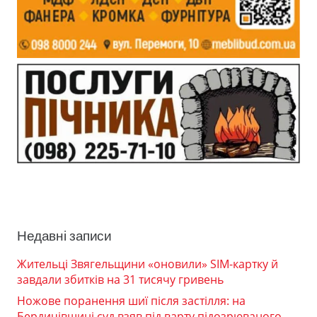
Недавні записи
Жительці Звягельщини «оновили» SIM-картку й
завдали збитків на 31 тисячу гривень
Ножове поранення шиї після застілля: на
Бердичівщині суд взяв під варту підозрюваного