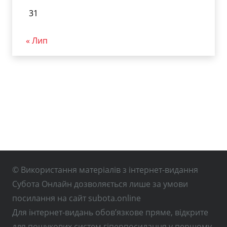
31
« Лип
© Використання матеріалів з інтернет-видання
Субота Онлайн дозволяється лише за умови
посилання на сайт subota.online
Для інтернет-видань обов’язкове пряме, відкрите
для пошукових систем гіперпосилання у першому