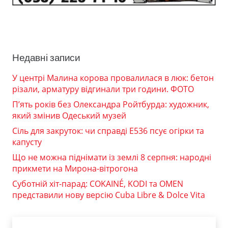
Недавні записи
У центрі Малина корова провалилася в люк: бетон
різали, арматуру відгинали три години. ФОТО
П’ять років без Олександра Ройтбурда: художник,
який змінив Одеський музей
Сіль для закруток: чи справді Е536 псує огірки та
капусту
Що не можна піднімати із землі 8 серпня: народні
прикмети на Мирона-вітрогона
Суботній хіт-парад: COKAINÉ, KODI та OMEN
представили нову версію Cuba Libre & Dolce Vita