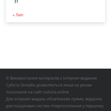
31
« Лип
© Використання матеріалів з інтернет-видання
Субота Онлайн дозволяється лише за умови
посилання на сайт subota.online
Для інтернет-видань обов’язкове пряме, відкрите
для пошукових систем гіперпосилання у першому