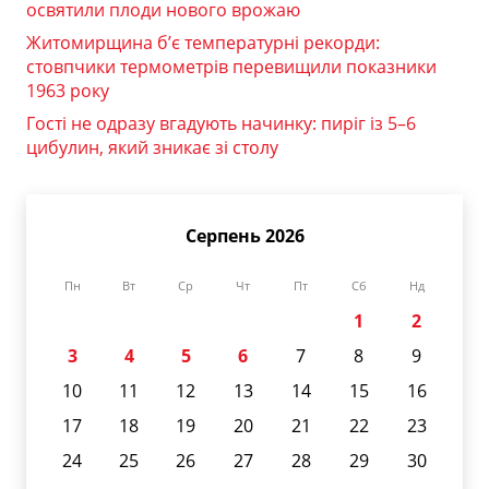
освятили плоди нового врожаю
Житомирщина б’є температурні рекорди:
стовпчики термометрів перевищили показники
1963 року
Гості не одразу вгадують начинку: пиріг із 5–6
цибулин, який зникає зі столу
Серпень 2026
Пн
Вт
Ср
Чт
Пт
Сб
Нд
1
2
3
4
5
6
7
8
9
10
11
12
13
14
15
16
17
18
19
20
21
22
23
24
25
26
27
28
29
30