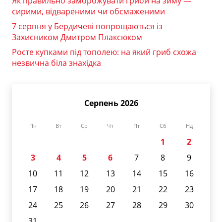
Як правильно заморожувати гриби на зиму —
сирими, відвареними чи обсмаженими
7 серпня у Бердичеві попрощаються із
Захисником Дмитром Плаксюком
Росте купками під тополею: на який гриб схожа
незвична біла знахідка
Серпень 2026
Пн
Вт
Ср
Чт
Пт
Сб
Нд
1
2
3
4
5
6
7
8
9
10
11
12
13
14
15
16
17
18
19
20
21
22
23
24
25
26
27
28
29
30
31