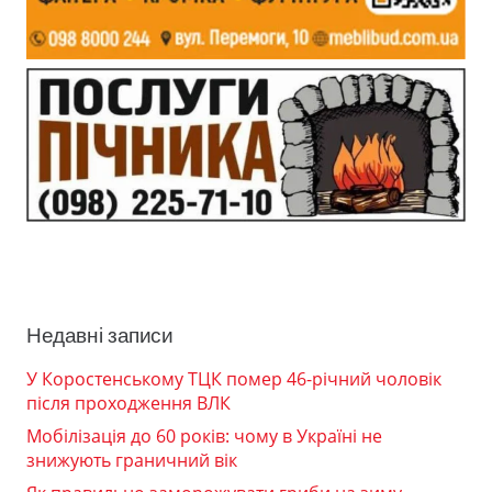
Недавні записи
У Коростенському ТЦК помер 46-річний чоловік
після проходження ВЛК
Мобілізація до 60 років: чому в Україні не
знижують граничний вік