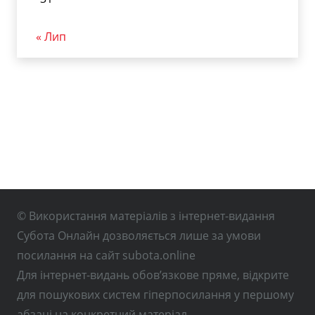
« Лип
© Використання матеріалів з інтернет-видання
Субота Онлайн дозволяється лише за умови
посилання на сайт subota.online
Для інтернет-видань обов’язкове пряме, відкрите
для пошукових систем гіперпосилання у першому
абзаці на конкретний матеріал.