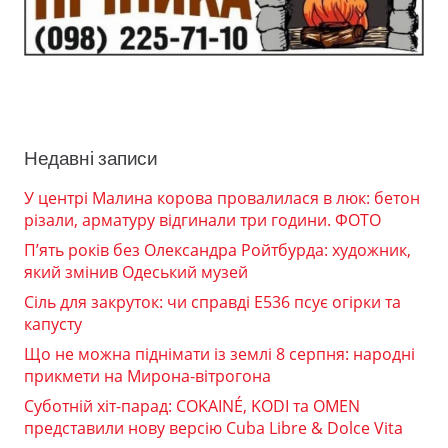
Недавні записи
У центрі Малина корова провалилася в люк: бетон
різали, арматуру відгинали три години. ФОТО
П’ять років без Олександра Ройтбурда: художник,
який змінив Одеський музей
Сіль для закруток: чи справді Е536 псує огірки та
капусту
Що не можна піднімати із землі 8 серпня: народні
прикмети на Мирона-вітрогона
Суботній хіт-парад: COKAINÉ, KODI та OMEN
представили нову версію Cuba Libre & Dolce Vita