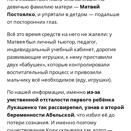
девичью фамилию матери —
Матвей
Постоялко
, и упрятали в детдом — подальше
от посторонних глаз.
Всё это время средств на него не жалели: у
Матвея был личный тьютор, педагог,
индивидуальный учебный кабинет, дорогие
развивающие игрушки, к нему приставили
двух «бабушек», которые контролировали
воспитательный процесс и привозили
мальчику всё необходимое (еду, игрушки).
По нашей информации, именно
из-за
умственной отсталости первого ребёнка
Лукашенко так рассвирепел, узнав о второй
беременности Абельской
, что избил её до
потери сознания. И именно поэтому
существование Коли скрывали так долго —