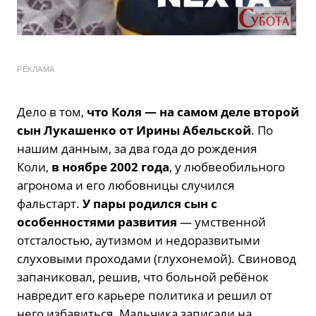
РЕКЛАМА
Дело в том,
что Коля — на самом деле второй
сын Лукашенко от Ирины Абельской
. По
нашим данным, за два года до рождения
Коли,
в ноябре 2002 года
, у любвеобильного
агронома и его любовницы случился
фальстарт.
У пары родился сын с
особенностями развития
— умственной
отсталостью, аутизмом и недоразвитыми
слуховыми проходами (глухонемой). Свиновод
запаниковал, решив, что больной ребёнок
навредит его карьере политика и решил от
него избавиться. Мальчика записали на