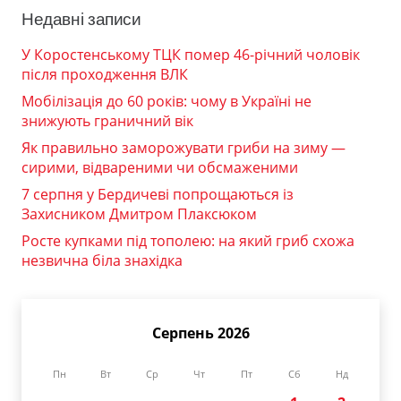
Недавні записи
У Коростенському ТЦК помер 46-річний чоловік
після проходження ВЛК
Мобілізація до 60 років: чому в Україні не
знижують граничний вік
Як правильно заморожувати гриби на зиму —
сирими, відвареними чи обсмаженими
7 серпня у Бердичеві попрощаються із
Захисником Дмитром Плаксюком
Росте купками під тополею: на який гриб схожа
незвична біла знахідка
Серпень 2026
Пн
Вт
Ср
Чт
Пт
Сб
Нд