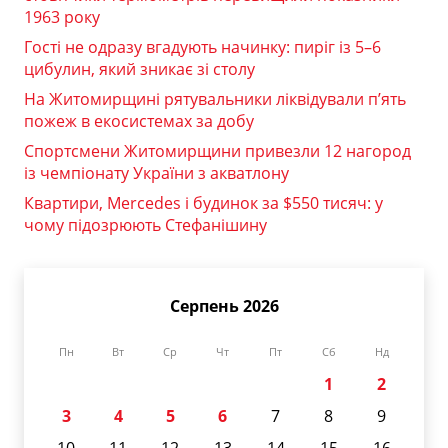
1963 року
Гості не одразу вгадують начинку: пиріг із 5–6
цибулин, який зникає зі столу
На Житомирщині рятувальники ліквідували п’ять
пожеж в екосистемах за добу
Спортсмени Житомирщини привезли 12 нагород
із чемпіонату України з акватлону
Квартири, Mercedes і будинок за $550 тисяч: у
чому підозрюють Стефанішину
Серпень 2026
Пн
Вт
Ср
Чт
Пт
Сб
Нд
1
2
3
4
5
6
7
8
9
10
11
12
13
14
15
16