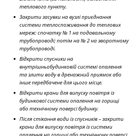
теплового пункту.
Закрити засувки на вузлі приєднання
системи теплоспоживання до теплових
мереж: спочатку № 1 на подавальному
трубопроводі; потім на № 2 на зворотному
трубопроводі.
Відкрити спусники на
внутрішньобудинковій системі опалення
та злити воду в дренажний приямок або
інше передбачене для цього місце.
Відкрити крани для випуску повітря із
будинкової системи опалення на горищі
або технічному поверсі будинку.
Після стікання води із спусників – закрити
крани для випуску повітря із системи
опалення на горищі або технічному поверсі.