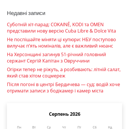
Недавні записи
Суботній хіт-парад: COKAINÉ, KODI та OMEN
представили нову версію Cuba Libre & Dolce Vita
Не поспішайте міняти ці купюри: НБУ поступово
вилучає п’ять номіналів, але є важливий нюанс
На Херсонщині загинув 51-річний головний
сержант Сергій Капітан з Овруччини
Огірки тепер не ріжуть, а розбивають: літній салат,
який став хітом соцмереж
Після погоні в центрі Бердичева — суд: водій хоче
отримати записи з бодікамер і камер міста
Серпень 2026
Пн
Вт
Ср
Чт
Пт
Сб
Нд