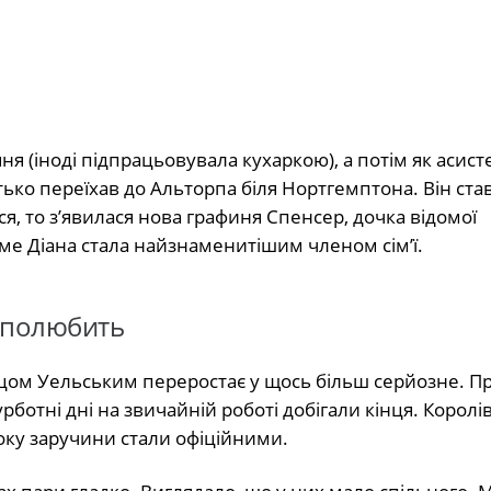
я (іноді підпрацьовувала кухаркою), а потім як асист
тько переїхав до Альторпа біля Нортгемптона. Він ст
я, то з’явилася нова графиня Спенсер, дочка відомої
ме Діана стала найзнаменитішим членом сім’ї.
о полюбить
цом Уельським переростає у щось більш серйозне. Пр
рботні дні на звичайній роботі добігали кінця. Королі
року заручини стали офіційними.