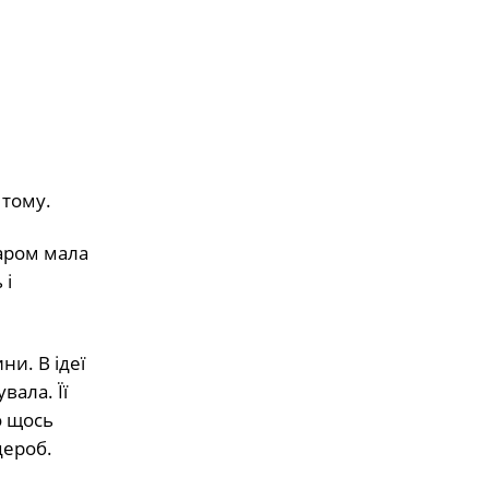
 тому.
баром мала
 і
и. В ідеї
вала. Її
о щось
дероб.