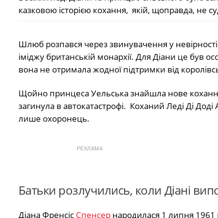
казковою історією кохання, якій, щоправда, не с
Шлюб розпався через звинувачення у невірності 
іміджу британській монархії. Для Діани це був ос
вона не отримала жодної підтримки від королівськ
Щойно принцеса Уельська знайшла нове кохання, 
загинула в автокатастрофі. Коханий Леді Ді Доді 
лише охоронець.
РЕКЛАМА
Батьки розлучились, коли Діані вип
Діана Френсіс
Спенсер
народилася 1 липня 1961 