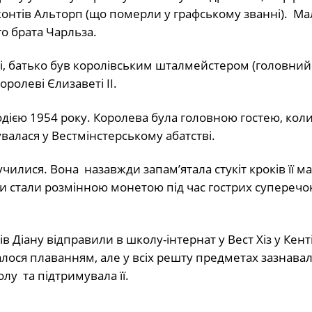
нтів Альторп (що померли у графському званні). Ма
о брата Чарльза.
емі, батько був королівським шталмейстером (головний
оролеві Єлизаветі II.
одією 1954 року. Королева була головною гостею, кол
валася у Вестмінстерському абатстві.
илися. Вона назавжди запам’ятала стукіт кроків її ма
ти стали розмінною монетою під час гострих супереч
в Діану відправили в школу-інтернат у Вест Хіз у Кент
алося плаванням, але у всіх решту предметах зазнавал
лу та підтримувала її.