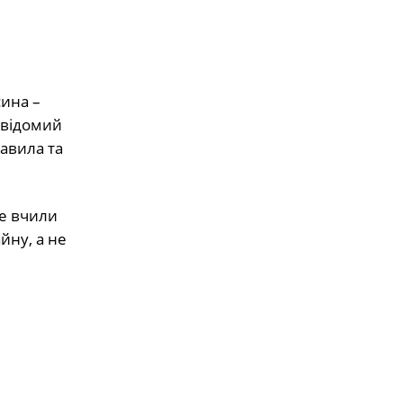
сина –
н відомий
равила та
не вчили
йну, а не