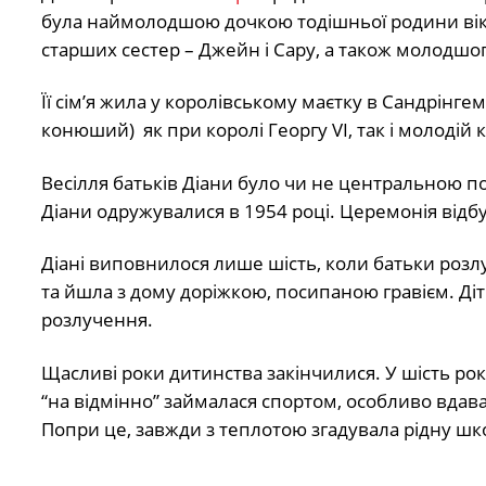
була наймолодшою дочкою тодішньої родини віко
старших сестер – Джейн і Сару, а також молодшог
Її сім’я жила у королівському маєтку в Сандрінг
конюший) як при королі Георгу VI, так і молодій к
Весілля батьків Діани було чи не центральною п
Діани одружувалися в 1954 році. Церемонія відбу
Діані виповнилося лише шість, коли батьки розлуч
та йшла з дому доріжкою, посипаною гравієм. Ді
розлучення.
Щасливі роки дитинства закінчилися. У шість рокі
“на відмінно” займалася спортом, особливо вдав
Попри це, завжди з теплотою згадувала рідну шко