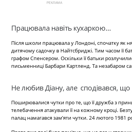
РЕКЛАМА
Працювала навіть кухаркою…
Після школи працювала у Лондоні, спочатку як нян
дитячому садочку в Найтсбриджі. Тим часом її ба
графом Спенсером. Оскільки її батьки розлучилис
письменниці Барбари Картленд. Та незабаром са
Не любив Діану, але сподівався, щ
Поширювалися чутки про те, що її дружба з прин
телебачення атакували її на кожному кроці. Безту
палац намагався зам’яти чутки. 24 лютого 1981 