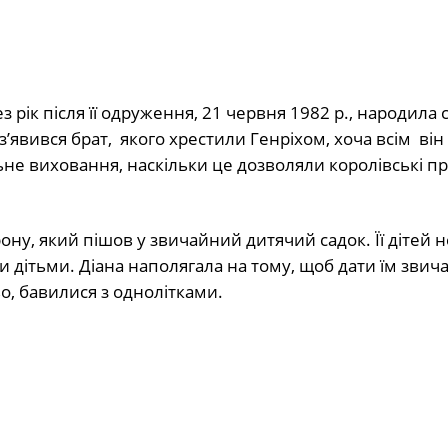
рік після її одруження, 21 червня 1982 р., народила 
 з’явився брат, якого хрестили Генріхом, хоча всім ві
льне виховання, наскільки це дозволяли королівські п
ну, який пішов у звичайний дитячий садок. Її дітей 
 дітьми. Діана наполягала на тому, щоб дати їм звича
во, бавилися з однолітками.