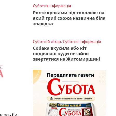
Суботня інформація
Росте купками під тополею: на
який гриб схожа незвична біла
знахідка
Суботній лікар
,
Суботня інформація
Собака вкусила або кіт
подряпав: куди негайно
звертатися на Житомирщині
алось би,