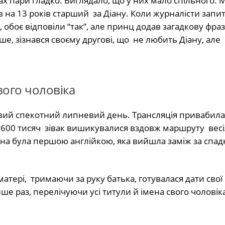
ках пари гладко. Виглядало, що у них мало спільного.
 на 13 років старший за Діану. Коли журналісти запита
 обоє відповіли “так”, але принц додав загадкову фраз
ше, зізнався своєму другові, що не любить Діану, але
вого чоловіка
довий спекотний липневий день. Трансляція привабила
ад 600 тисяч зівак вишикувалися вздовж маршруту вес
іана була першою англійкою, яка вийшла заміж за спа
атері, тримаючи за руку батька, готувалася дати свої 
е раз, перелічуючи усі титули й імена свого чоловіка