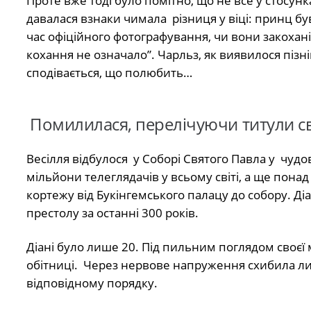
Проте вже тоді було помітно, що не все у стосун
давалася взнаки чимала різниця у віці: принц був
час офіційного фотографування, чи вони закохані,
кохання не означало”. Чарльз, як виявилося пізні
сподівається, що полюбить…
Помилилася, перелічуючи титули с
Весілля відбулося у Соборі Святого Павла у чу
мільйони телеглядачів у всьому світі, а ще пон
кортежу від Букінгемського палацу до собору. Д
престолу за останні 300 років.
Діані було лише 20. Під пильним поглядом своєї м
обітниці. Через нервове напруження схибила лиш
відповідному порядку.