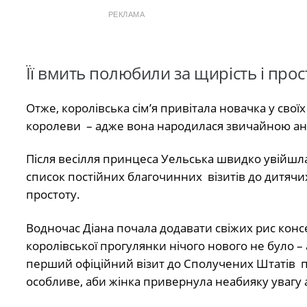
РЕКЛАМА
Її вмить полюбили за щирість і прос
Отже, королівська сім’я привітала новачка у сво
королеви – адже вона народилася звичайною анг
Після весілля принцеса Уельська швидко увійшла 
список постійних благочинних візитів до дитячих 
простоту.
Водночас Діана почала додавати свіжих рис конс
королівської прогулянки нічого нового не було – а
перший офіційний візит до Сполучених Штатів пр
особливе, аби жінка привернула неабияку увагу а