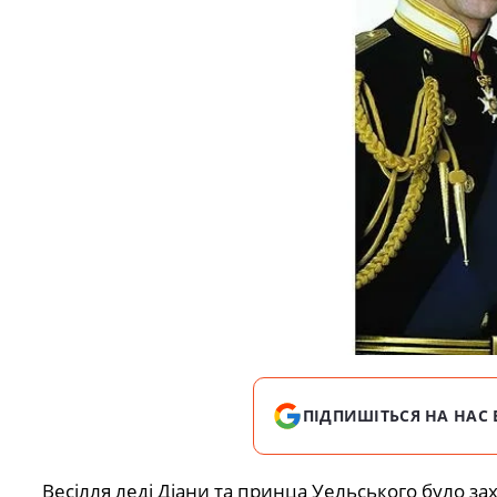
ПІДПИШІТЬСЯ НА НАС 
Весілля леді Діани та принца Уельського було зах