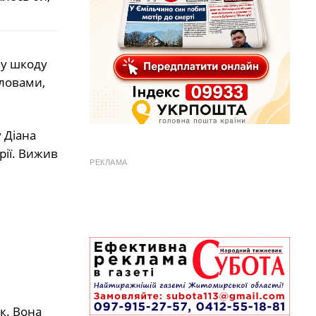
ну шкоду
 словами,
 Діана
рії. Вижив
РЕКЛАМА
к. Вона