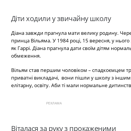
Діти ходили у звичайну школу
Діана завжди прагнула мати велику родину. Через 
принца Вільяма. У 1984 році, 15 вересня, у нього
як Гаррі. Діана прагнула дати своїм дітям норма
обмеження.
Вільям став першим чоловіком – спадкоємцем тро
приватні викладачі, вони пішли у школу з іншими
елітарну, освіту. Аби ті мали нормальне дитинст
РЕКЛАМА
Віталася за руку з прокаженими