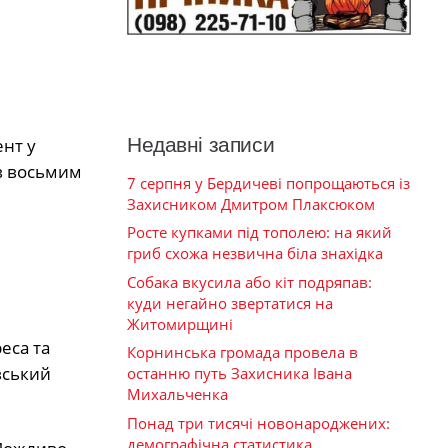
Недавні записи
ент у
ав восьмим
7 серпня у Бердичеві попрощаються із
Захисником Дмитром Плаксюком
Росте купками під тополею: на який
гриб схожа незвична біла знахідка
Собака вкусила або кіт подряпав:
куди негайно звертатися на
Житомирщині
еса та
Корнинська громада провела в
вський
останню путь Захисника Івана
Михальченка
Понад три тисячі новонароджених:
демографічна статистика