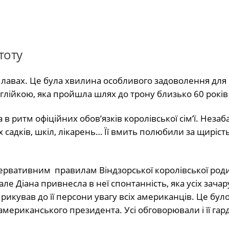
тоту
їх лавах. Це була хвилина особливого задоволення для
лійкою, яка пройшла шлях до трону близько 60 років
в ритм офіційних обов’язків королівської сім’ї. Неза
садків, шкіл, лікарень… Її вмить полюбили за щирість
ервативним правилам Віндзорської королівської родин
ле Діана привнесла в неї спонтанність, яка усіх зачару
икував до її персони увагу всіх американців. Це бул
мериканського президента. Усі обговорювали і її гар