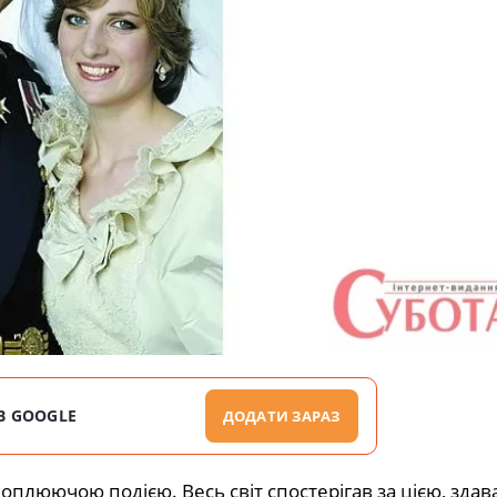
В GOOGLE
ДОДАТИ ЗАРАЗ
оплюючою подією. Весь світ спостерігав за цією, здав