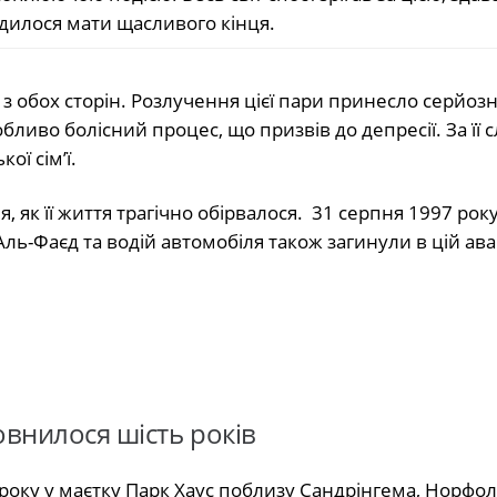
удилося мати щасливого кінця.
з обох сторін. Розлучення цієї пари принесло серйоз
обливо болісний процес, що призвів до депресії. За її
ої сім’ї.
як її життя трагічно обірвалося. 31 серпня 1997 року
Аль-Фаєд та водій автомобіля також загинули в цій ава
овнилося шість років
року у маєтку Парк Хаус поблизу Сандрінгема, Норфол