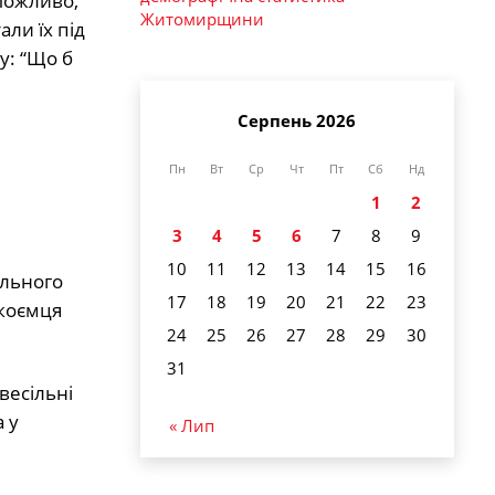
 Можливо,
Житомирщини
ли їх під
у: “Що б
Серпень 2026
Пн
Вт
Ср
Чт
Пт
Сб
Нд
1
2
3
4
5
6
7
8
9
10
11
12
13
14
15
16
ільного
17
18
19
20
21
22
23
дкоємця
24
25
26
27
28
29
30
31
весільні
 у
« Лип