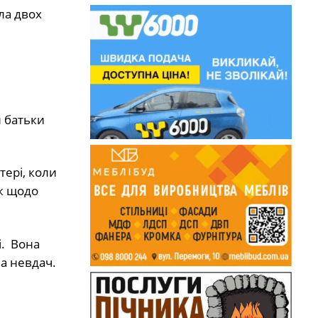
ла двох
и батьки
тері, коли
ок щодо
і. Вона
а невдач.