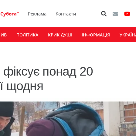
“Субота”
Реклама
Контакти
ЗИВ
ПОЛІТИКА
КРИК ДУШІ
ІНФОРМАЦІЯ
УКРАЇН
фіксує понад 20
ії щодня