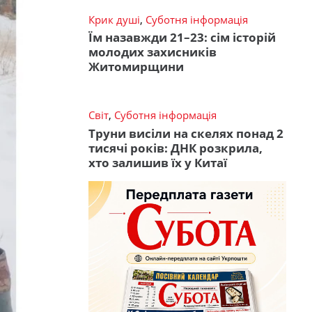
Крик душі
,
Суботня інформація
Їм назавжди 21–23: сім історій
молодих захисників
Житомирщини
Світ
,
Суботня інформація
Труни висіли на скелях понад 2
тисячі років: ДНК розкрила,
хто залишив їх у Китаї