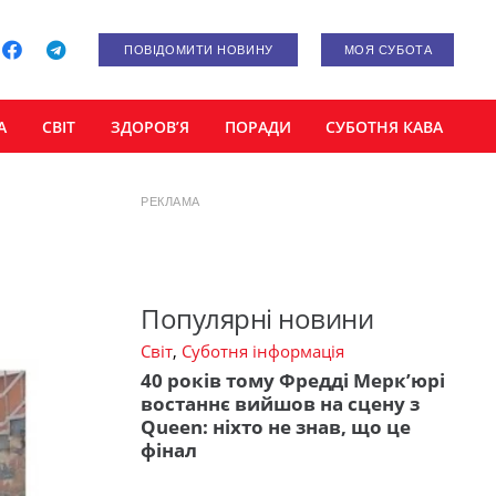
ПОВІДОМИТИ НОВИНУ
МОЯ СУБОТА
А
СВІТ
ЗДОРОВ’Я
ПОРАДИ
СУБОТНЯ КАВА
РЕКЛАМА
Популярні новини
Світ
,
Суботня інформація
40 років тому Фредді Мерк’юрі
востаннє вийшов на сцену з
Queen: ніхто не знав, що це
фінал