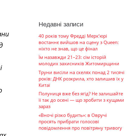
Недавні записи
ани
40 років тому Фредді Мерк’юрі
востаннє вийшов на сцену з Queen:
д
ніхто не знав, що це фінал
Їм назавжди 21–23: сім історій
молодих захисників Житомирщини
і
Труни висіли на скелях понад 2 тисячі
років: ДНК розкрила, хто залишив їх у
Китаї
ю
Полуниця вже без ягід? Не залишайте
її так до осені — що зробити з кущами
зараз
«Вночі різко будить»: в Овручі
просять прибрати голосові
повідомлення про повітряну тривогу
ах,