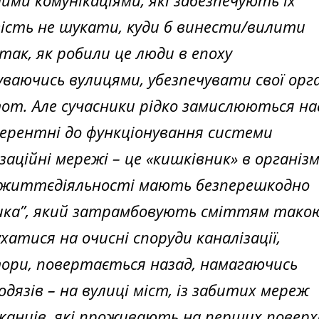
ими комунікаціями, які забезпечують їх
ість не шукати, куди б винести/вилити
ак, як робили це люди в епоху
уваючись вулицями, убезпечувати свої орг
тот. Але сучасники рідко замислюються на
ферентні до функціонування системи
заційні мережі – це «кишківник» в організм
ї життєдіяльності мають безперешкодно
ика”, який затрамбовують сміттям тако
хатися на очисні споруди каналізації,
ори, повертається назад, намагаючись
одязів – на вулиці міст, із забитих мереж
шканців, які проживають на перших поверх