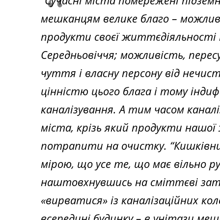
“Сучасні міста помережені підземн
мешканцям велике благо – можлив
продукти своєї життєдіяльності т
Середньовіччя; можливість, перес
чуття і власну персону від нечис
цінністю цього блага і тому інди
каналізування. А тим часом каналі
міста, крізь який продукти нашо
потрапити на очистку. “Кишківн
мірою, що усе те, що має вільно ру
наштовхнувшись на сміттєві зат
«вирватися» із каналізаційних кол
всередині будинку – в унітази ме