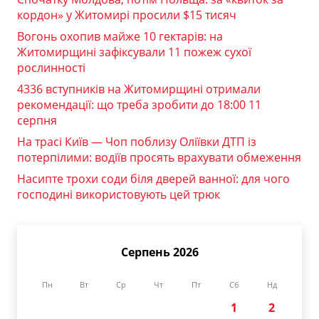
кордон» у Житомирі просили $15 тисяч
Вогонь охопив майже 10 гектарів: на
Житомирщині зафіксували 11 пожеж сухої
рослинності
4336 вступників на Житомирщині отримали
рекомендації: що треба зробити до 18:00 11
серпня
На трасі Київ — Чоп поблизу Оліївки ДТП із
потерпілими: водіїв просять врахувати обмеження
Насипте трохи соди біля дверей ванної: для чого
господині використовують цей трюк
Серпень 2026
Пн
Вт
Ср
Чт
Пт
Сб
Нд
1
2