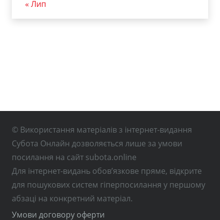
« Лип
© Використання матеріалів з інтернет-видання
Субота Онлайн дозволяється лише за умови
посилання на сайт subota.online
Для інтернет-видань обов’язкове пряме, відкрите
для пошукових систем гіперпосилання у першому
абзаці на конкретний матеріал.
Умови договору оферти