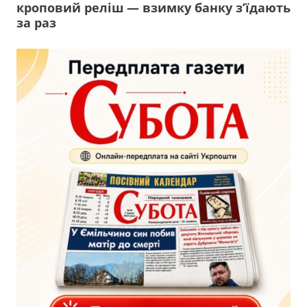
кроповий реліш — взимку банку з’їдають
за раз