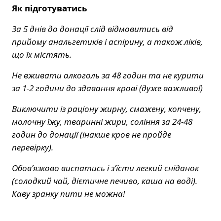
Як підготуватись
За 5 днів до донації слід відмовитись від
прийому анальгетиків і аспірину, а також ліків,
що їх містять.
Не вживати алкоголь за 48 годин та не курити
за 1-2 години до здавання крові (дуже важливо!)
Виключити із раціону жирну, смажену, копчену,
молочну їжу, тваринні жири, соління за 24-48
годин до донації (інакше кров не пройде
перевірку).
Обов’язково виспатись і з’їсти легкий сніданок
(солодкий чай, дієтичне печиво, каша на воді).
Каву зранку пити не можна!