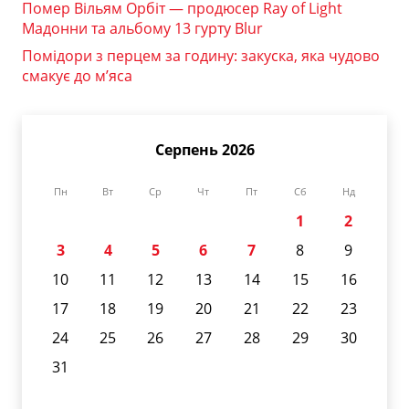
Помер Вільям Орбіт — продюсер Ray of Light
Мадонни та альбому 13 гурту Blur
Помідори з перцем за годину: закуска, яка чудово
смакує до м’яса
Серпень 2026
Пн
Вт
Ср
Чт
Пт
Сб
Нд
1
2
3
4
5
6
7
8
9
10
11
12
13
14
15
16
17
18
19
20
21
22
23
24
25
26
27
28
29
30
31