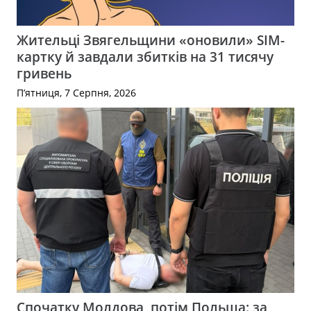
Жительці Звягельщини «оновили» SIM-
картку й завдали збитків на 31 тисячу
гривень
П’ятниця, 7 Серпня, 2026
Спочатку Молдова, потім Польща: за