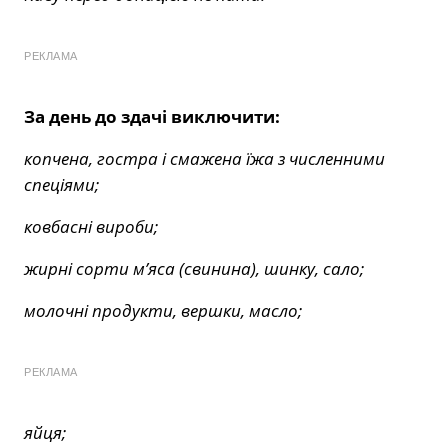
РЕКЛАМА
За день до здачі виключити:
копчена, гостра і смажена їжа з численними
спеціями;
ковбасні вироби;
жирні сорти м’яса (свинина), шинку, сало;
молочні продукти, вершки, масло;
РЕКЛАМА
яйця;