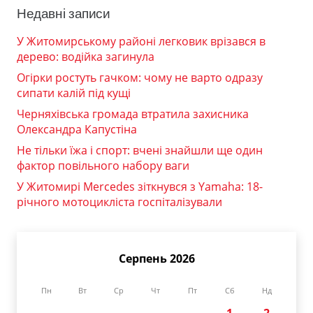
Недавні записи
У Житомирському районі легковик врізався в
дерево: водійка загинула
Огірки ростуть гачком: чому не варто одразу
сипати калій під кущі
Черняхівська громада втратила захисника
Олександра Капустіна
Не тільки їжа і спорт: вчені знайшли ще один
фактор повільного набору ваги
У Житомирі Mercedes зіткнувся з Yamaha: 18-
річного мотоцикліста госпіталізували
Серпень 2026
Пн
Вт
Ср
Чт
Пт
Сб
Нд
1
2