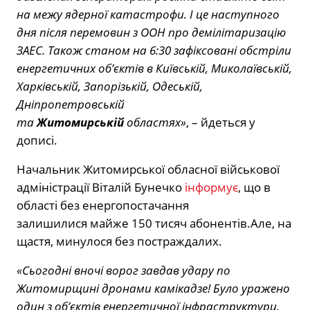
на межу ядерної катастрофи. І це наступного
дня після перемовин з ООН про демілітаризацію
ЗАЕС. Також станом на 6:30 зафіксовані обстріли
енергетичних об’єктів в Київській, Миколаївській,
Харківській, Запорізькій, Одеській,
Дніпропетровській
та
Житомирській
областях»
, – йдеться у
дописі.
Начальник Житомирської обласної військової
адміністрації Віталій Бунечко
інформує
, що в
області без енергопостачання
залишилися майже 150 тисяч абонентів.Але, на
щастя, минулося без постраждалих.
«Сьогодні вночі ворог завдав удару по
Житомирщині дронами камікадзе! Було уражено
один з об’єктів енергетичної інфраструктури.