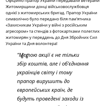
Офіційно прапор України передавали ветерани
Житомирщини донці військовослужбовця
однієї з житомирських бригад. Прапор України
символічно було передано біля пам’ятника
«Захисникам України у війні з російським
агресором» та стендів з фотокартками полеглих
житомирян у переддень до Дня Збройних Сил
України та Дня волонтера!
“Метою акції є не тільки
збір коштів, але і об’єднання
українців світу і тому
прапор вирушить до
європейських країн, де
будуть проведені заходи із