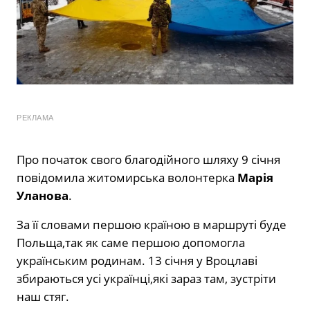
РЕКЛАМА
Про початок свого благодійного шляху 9 січня
повідомила житомирська волонтерка
Марія
Уланова
.
За її словами першою країною в маршруті буде
Польща,так як саме першою допомогла
українським родинам. 13 січня у Вроцлаві
збираються усі українці,які зараз там, зустріти
наш стяг.