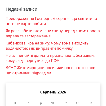
Недавні записи
Преображення Господнє 6 серпня: що святити та
чого не варто робити
Як розслабити втомлену спину перед сном: проста
вправа та застереження
Кабачкова ікра на зиму: чому вона виходить
водянистою і як виправити помилку
Не всі пенсійні доплати призначають без заяви:
кому слід звернутися до ПФУ
ДСНС Житомирщини посилили новою технікою:
що отримали підрозділи
Серпень 2026
Пн
Вт
Ср
Чт
Пт
Сб
Нд