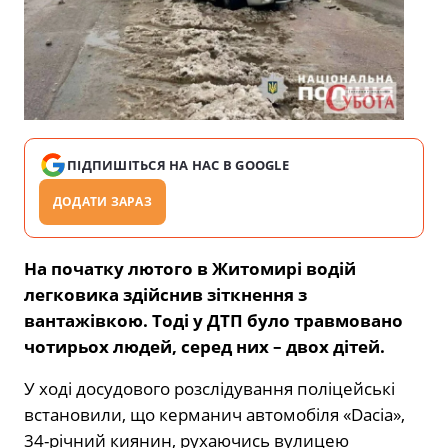
ПІДПИШІТЬСЯ НА НАС В GOOGLE
ДОДАТИ ЗАРАЗ
На початку лютого в Житомирі водій
легковика здійснив зіткнення з
вантажівкою. Тоді у ДТП було травмовано
чотирьох людей, серед них – двох дітей.
У ході досудового розслідування поліцейські
встановили, що керманич автомобіля «Dacia»,
34-річний киянин, рухаючись вулицею