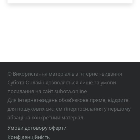
© Використання матеріалів з інтернет-видання
Субота Онлайн дозволяється лише за умови
посилання на сайт subota.online
Для інтернет-видань обов’язкове пряме, відкрите
для пошукових систем гіперпосилання у першому
абзаці на конкретний матеріал.
Умови договору оферти
Конфіденційність