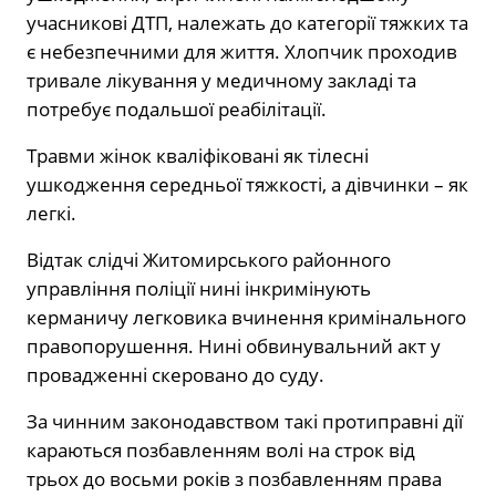
учасникові ДТП, належать до категорії тяжких та
є небезпечними для життя. Хлопчик проходив
тривале лікування у медичному закладі та
потребує подальшої реабілітації.
Травми жінок кваліфіковані як тілесні
ушкодження середньої тяжкості, а дівчинки – як
легкі.
Відтак слідчі Житомирського районного
управління поліції нині інкримінують
керманичу легковика вчинення кримінального
правопорушення. Нині обвинувальний акт у
провадженні скеровано до суду.
За чинним законодавством такі протиправні дії
караються позбавленням волі на строк від
трьох до восьми років з позбавленням права