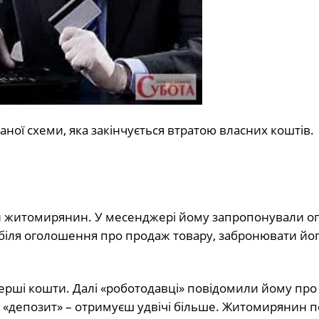
ої схеми, яка закінчується втратою власних коштів.
й житомирянин. У месенджері йому запропонували оп
 біля оголошення про продаж товару, забронювати йог
ерші кошти. Далі «роботодавці» повідомили йому про
а «депозит» – отримуєш удвічі більше. Житомирянин 