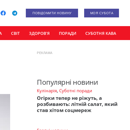
ПОВІДОМИТИ НОВИНУ
МОЯ СУБОТА
А
СВІТ
ЗДОРОВ’Я
ПОРАДИ
СУБОТНЯ КАВА
РЕКЛАМА
Популярні новини
Кулінарія
,
Суботні поради
Огірки тепер не ріжуть, а
розбивають: літній салат, який
став хітом соцмереж