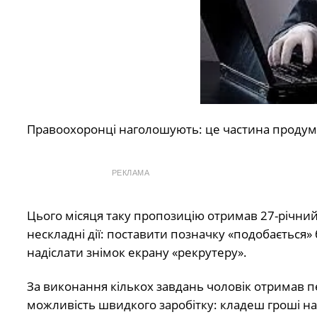
Правоохоронці наголошують: це частина продуман
РЕКЛАМА
Цього місяця таку пропозицію отримав 27-річни
нескладні дії: поставити позначку «подобається»
надіслати знімок екрану «рекрутеру».
За виконання кількох завдань чоловік отримав п
можливість швидкого заробітку: кладеш гроші н