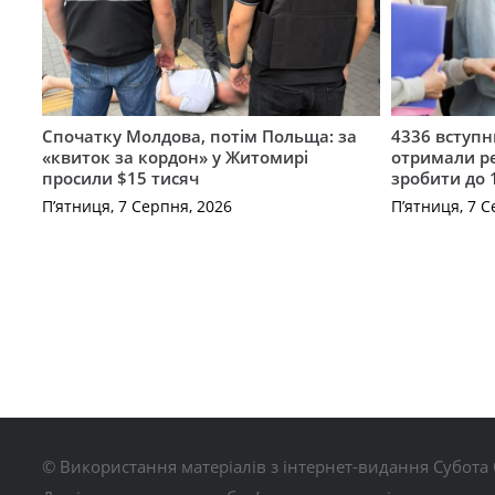
Спочатку Молдова, потім Польща: за
4336 вступ
«квиток за кордон» у Житомирі
отримали ре
просили $15 тисяч
зробити до 
П’ятниця, 7 Серпня, 2026
П’ятниця, 7 С
© Використання матеріалів з інтернет-видання Субота 