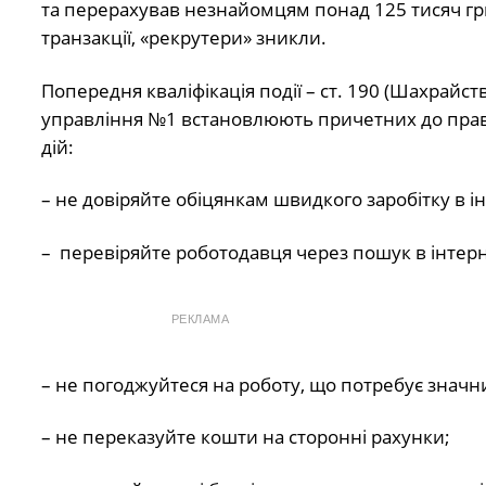
та перерахував незнайомцям понад 125 тисяч гр
транзакції, «рекрутери» зникли.
Попередня кваліфікація події – ст. 190 (Шахрайс
управління №1 встановлюють причетних до прав
дій:
– не довіряйте обіцянкам швидкого заробітку в ін
– перевіряйте роботодавця через пошук в інтерне
РЕКЛАМА
– не погоджуйтеся на роботу, що потребує значн
– не переказуйте кошти на сторонні рахунки;