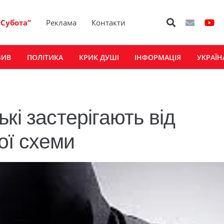
“Субота”
Реклама
Контакти
ЗИВ
ПОЛІТИКА
КРИК ДУШІ
ІНФОРМАЦІЯ
УКРАЇН
кі застерігають від
ої схеми