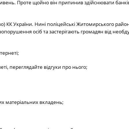
ивень. Проте щойно він припинив здійснювати банкі
тво) КК України. Нині поліцейські Житомирського райо
опорушення осіб та застерігають громадян від необ
тернеті;
ті, переглядайте відгуки про нього;
их матеріальних вкладень;