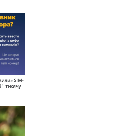
вили» SIM-
31 тисячу