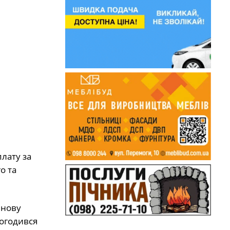
лату за
о та
 нову
погодився