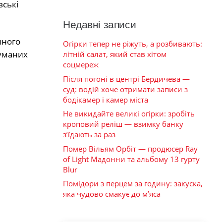
вські
Недавні записи
нного
Огірки тепер не ріжуть, а розбивають:
думаних
літній салат, який став хітом
соцмереж
Після погоні в центрі Бердичева —
суд: водій хоче отримати записи з
бодікамер і камер міста
Не викидайте великі огірки: зробіть
кроповий реліш — взимку банку
з’їдають за раз
Помер Вільям Орбіт — продюсер Ray
of Light Мадонни та альбому 13 гурту
Blur
Помідори з перцем за годину: закуска,
яка чудово смакує до м’яса