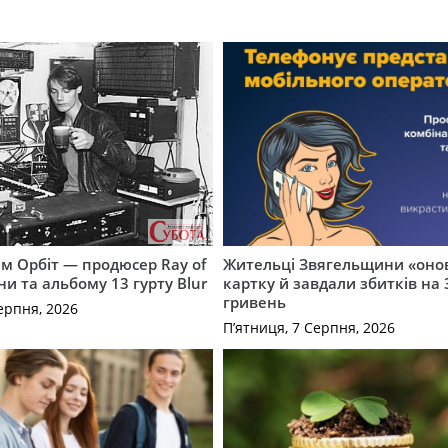
м Орбіт — продюсер Ray of
Жительці Звягельщини «оно
ни та альбому 13 гурту Blur
картку й завдали збитків на 
гривень
ерпня, 2026
П’ятниця, 7 Серпня, 2026