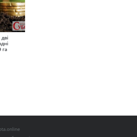
 дві
одні
9 га
ta.online