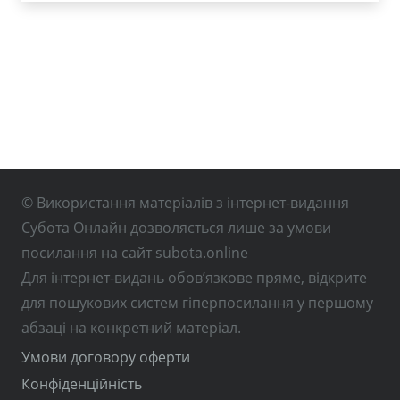
© Використання матеріалів з інтернет-видання
Субота Онлайн дозволяється лише за умови
посилання на сайт subota.online
Для інтернет-видань обов’язкове пряме, відкрите
для пошукових систем гіперпосилання у першому
абзаці на конкретний матеріал.
Умови договору оферти
Конфіденційність