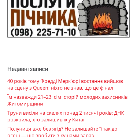
Недавні записи
40 років тому Фредді Мерк’юрі востаннє вийшов
на сцену з Queen: ніхто не знав, що це фінал
Їм назавжди 21–23: сім історій молодих захисників
Житомирщини
Труни висіли на скелях понад 2 тисячі років: ДНК
розкрила, хто залишив їх у Китаї
Полуниця вже без ягід? Не залишайте її так до
осені — що зробити з кущами зараз