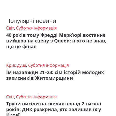
Популярні новини
Світ
,
Суботня інформація
40 років тому Фредді Мерк’юрі востаннє
вийшов на сцену з Queen: ніхто не знав,
що це фінал
Крик душі
,
Суботня інформація
Їм назавжди 21–23: сім історій молодих
захисників Житомирщини
Світ
,
Суботня інформація
Труни висіли на скелях понад 2 тисячі
років: ДНК розкрила, хто залишив їх у
Китаї