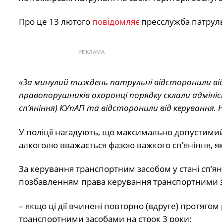
Про це 13 лютого
повідомляє
пресслужба патрульн
РЕКЛАМА
«За минулий тиждень патрульні відсторонили від к
правопорушників охоронці порядку склали адмініст
сп’яніння) КУпАП та відсторонили від керування. На
У поліції нагадують, що максимально допустимий
алкоголю вважається фазою важкого сп’яніння, я
За керування транспортним засобом у стані сп’
позбавленням права керування транспортними за
– якщо ці дії вчинені повторно (вдруге) протяг
транспортними засобами на строк 3 роки;