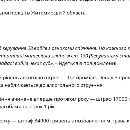
ої поліції в Житомирській області.
ерування 28 водіїв з ознаками сп’яніння. На кожного з
ративні матеріали згідно зі ст. 130 (Керування у ста
далі водіїв чекає суд»,
– йдеться в повідомленні.
 рівень алкоголю в крові — 0,2 проміле. Понад 3 про
ка наближається до алкогольного отруєння.
яніння вчинене вперше протягом року — штраф 17000 
собами на строк 1 рік;
ом року — штраф 34000 гривень з позбавленням права 