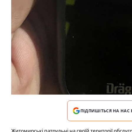
ПІДПИШІТЬСЯ НА НАС 
Житомирські патрульні на своїй території обслуг