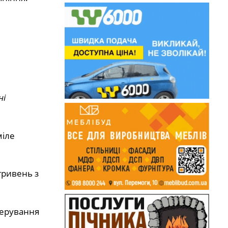
ні
міле
гривень з
керування