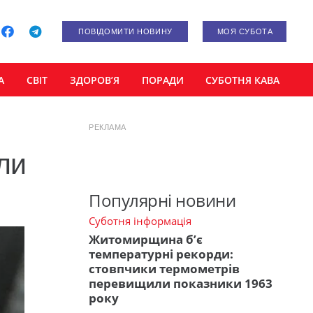
ПОВІДОМИТИ НОВИНУ
МОЯ СУБОТА
А
СВІТ
ЗДОРОВ’Я
ПОРАДИ
СУБОТНЯ КАВА
РЕКЛАМА
ли
Популярні новини
Суботня інформація
Житомирщина б’є
температурні рекорди:
стовпчики термометрів
перевищили показники 1963
року