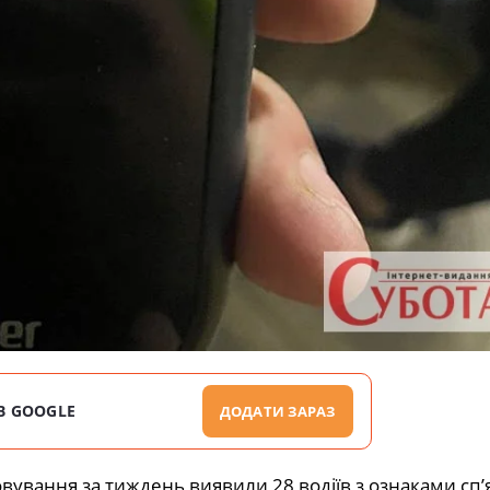
В GOOGLE
ДОДАТИ ЗАРАЗ
овування за тиждень виявили 28 водіїв з ознаками сп’