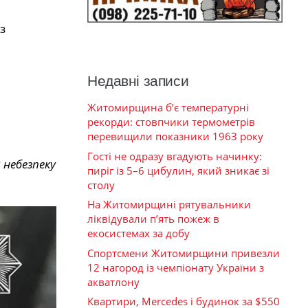
з
Недавні записи
Житомирщина б’є температурні
рекорди: стовпчики термометрів
перевищили показники 1963 року
Гості не одразу вгадують начинку:
 небезпеку
пиріг із 5–6 цибулин, який зникає зі
столу
На Житомирщині рятувальники
ліквідували п’ять пожеж в
екосистемах за добу
Спортсмени Житомирщини привезли
12 нагород із чемпіонату України з
акватлону
Квартири, Mercedes і будинок за $550