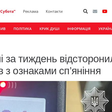
“Субота”
Реклама
Контакти
ЗИВ
ПОЛІТИКА
КРИК ДУШІ
ІНФОРМАЦІЯ
УКРАЇН
і за тиждень відсторони
в з ознаками сп’яніння