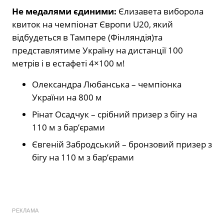
Не медалями єдиними:
Єлизавета виборола
квиток на чемпіонат Європи U20, який
відбудеться в Тампере (Фінляндія)та
представлятиме Україну на дистанції 100
метрів і в естафеті 4×100 м!
Олександра Любанська – чемпіонка
України на 800 м
Рінат Осадчук – срібний призер з бігу на
110 м з бар’єрами
Євгеній Забродський – бронзовий призер з
бігу на 110 м з бар’єрами
РЕКЛАМА