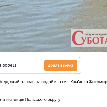
В GOOGLE
ДОДАТИ ЗАРАЗ
едя, який плавав на водоймі в селі Кам’янка Житоми
а інспекція Поліського округу.