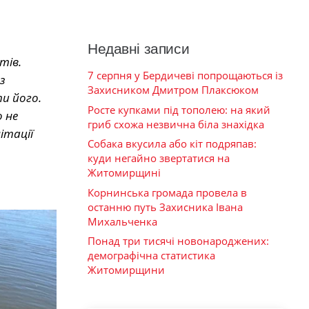
Недавні записи
тів.
7 серпня у Бердичеві попрощаються із
з
Захисником Дмитром Плаксюком
и його.
Росте купками під тополею: на який
 не
гриб схожа незвична біла знахідка
ітації
Собака вкусила або кіт подряпав:
куди негайно звертатися на
Житомирщині
Корнинська громада провела в
останню путь Захисника Івана
Михальченка
Понад три тисячі новонароджених:
демографічна статистика
Житомирщини