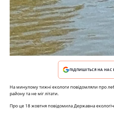
ПІДПИШІТЬСЯ НА НАС 
На минулому тижні екологи повідомляли про леб
району та не міг літати.
Про це 18 жовтня повідомила Державна екологічн