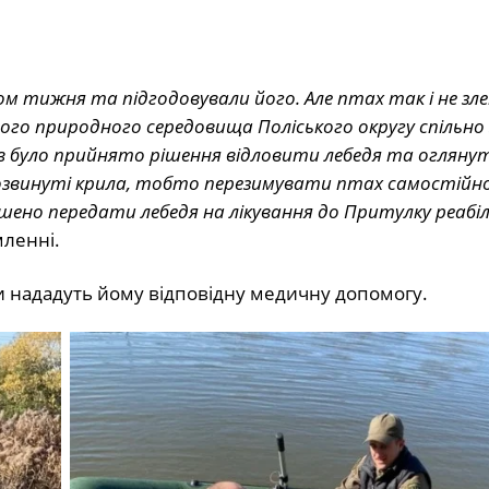
ом тижня та підгодовували його. Але птах так і не зле
о природного середовища Поліського округу спільно 
в було прийнято рішення відловити лебедя та оглянут
орозвинуті крила, тобто перезимувати птах самостійно
рішено передати лебедя на лікування до Притулку реабіл
мленні.
и нададуть йому відповідну медичну допомогу.