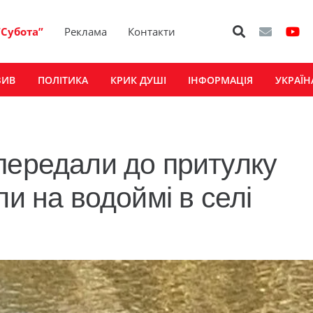
“Субота”
Реклама
Контакти
ЗИВ
ПОЛІТИКА
КРИК ДУШІ
ІНФОРМАЦІЯ
УКРАЇН
передали до притулку
ли на водоймі в селі