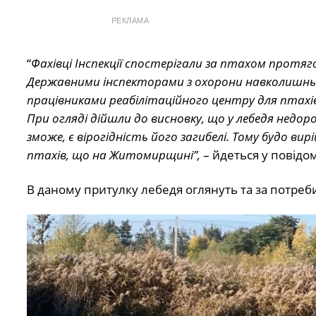
РЕКЛАМА
“
Фахівці Інспекції спостерігали за птахом протяг
Державними інспекторами з охорони навколишньог
працівниками реабілітаційного центру для птахі
При огляді дійшли до висновку, що у лебедя нед
зможе, є вірогідність його загибелі. Тому будо ви
птахів, що на Житомирщині”,
– йдеться у повідо
В даному притулку лебедя оглянуть та за потреб