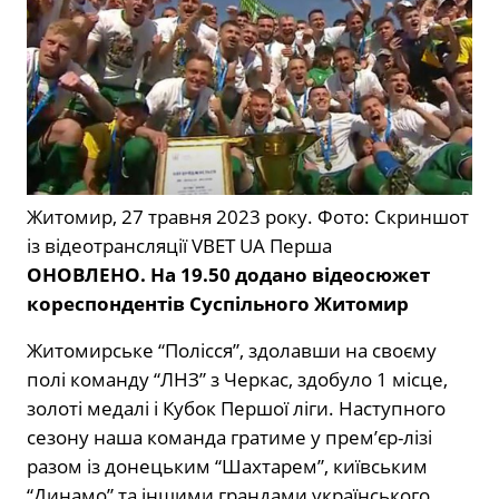
Житомир, 27 травня 2023 року. Фото: Скриншот
із відеотрансляції VBET UA Перша
ОНОВЛЕНО. На 19.50 додано відеосюжет
кореспондентів Суспільного Житомир
Житомирське “Полісся”, здолавши на своєму
полі команду “ЛНЗ” з Черкас, здобуло 1 місце,
золоті медалі і Кубок Першої ліги. Наступного
сезону наша команда гратиме у прем’єр-лізі
разом із донецьким “Шахтарем”, київським
“Динамо” та іншими грандами українського