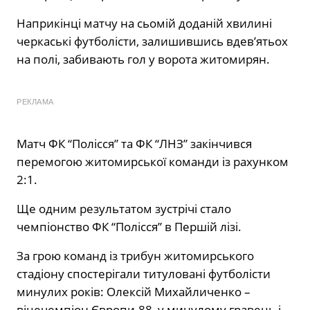
Наприкінці матчу на сьомій доданій хвилині
черкаські футболісти, залишившись вдев’ятьох
на полі, забивають гол у ворота житомирян.
РЕКЛАМА
Матч ФК “Полісся” та ФК “ЛНЗ” закінчився
перемогою житомирської команди із рахунком
2:1.
Ще одним результатом зустрічі стало
чемпіонство ФК “Полісся” в Першій лізі.
За грою команд із трибун житомирського
стадіону спостерігали титуловані футболісти
минулих років: Олексій Михайличенко –
віцечемпіон Європи-88, у минулому гравець і