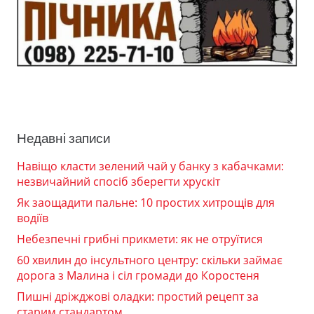
Недавні записи
Навіщо класти зелений чай у банку з кабачками:
незвичайний спосіб зберегти хрускіт
Як заощадити пальне: 10 простих хитрощів для
водіїв
Небезпечні грибні прикмети: як не отруїтися
60 хвилин до інсультного центру: скільки займає
дорога з Малина і сіл громади до Коростеня
Пишні дріжджові оладки: простий рецепт за
старим стандартом