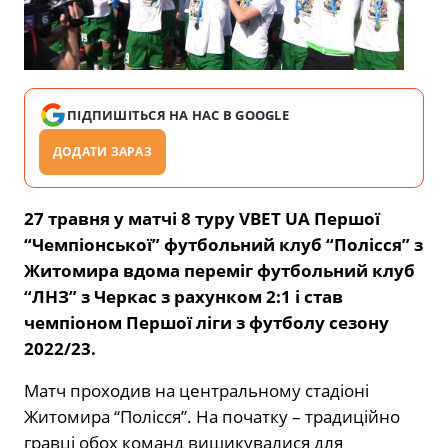
ПІДПИШІТЬСЯ НА НАС В GOOGLE
ДОДАТИ ЗАРАЗ
27 травня у матчі 8 туру VBET UA Першої
“Чемпіонської” футбольний клуб “Полісся” з
Житомира вдома переміг футбольний клуб
“ЛНЗ” з Черкас з рахунком 2:1 і став
чемпіоном Першої ліги з футболу сезону
2022/23.
Матч проходив на центральному стадіоні
Житомира “Полісся”. На початку – традиційно
гравці обох команд вишикувалися для