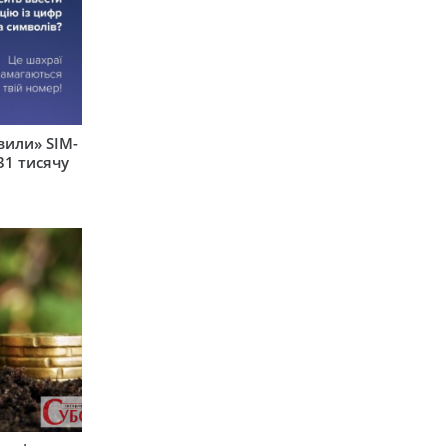
вили» SIM-
31 тисячу