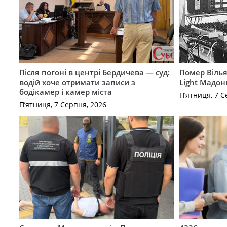
Після погоні в центрі Бердичева — суд:
Помер Вілья
водій хоче отримати записи з
Light Мадон
бодікамер і камер міста
П’ятниця, 7 С
П’ятниця, 7 Серпня, 2026