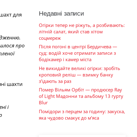
Недавні записи
шахт для
Огірки тепер не ріжуть, а розбивають:
літній салат, який став хітом
ідженню.
соцмереж
йшлося про
Після погоні в центрі Бердичева —
пленої
суд: водій хоче отримати записи з
бодікамер і камер міста
Не викидайте великі огірки: зробіть
кроповий реліш — взимку банку
з’їдають за раз
яні шахти
Помер Вільям Орбіт — продюсер Ray
of Light Мадонни та альбому 13 гурту
Blur
ні і
Помідори з перцем за годину: закуска,
р
яка чудово смакує до м’яса