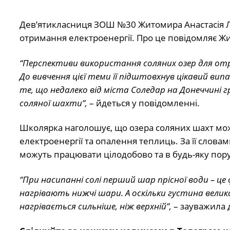
Дев’ятикласниця ЗОШ №30 Житомира Анастасія Л
отримання електроенергії. Про це повідомляє Жи
“Перспективи використання соляних озер для отри
До вивчення цієї теми її підштовхнув цікавий вип
те, що недалеко від міста Соледар на Донеччині г
соляної шахти”,
– йдеться у повідомленні.
Школярка наголошує, що озера соляних шахт мож
електроенергії та опалення теплиць. За її словам
можуть працювати цілодобово та в будь-яку пору
“При насипанні солі перший шар прісної води – це 
нагрівають нижчі шари. А оскільки густина вели
нагрівається сильніше, ніж верхній”,
– зауважила 