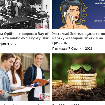
м Орбіт — продюсер Ray of
Жительці Звягельщини «оно
ни та альбому 13 гурту Blur
картку й завдали збитків на 
гривень
ерпня, 2026
П’ятниця, 7 Серпня, 2026