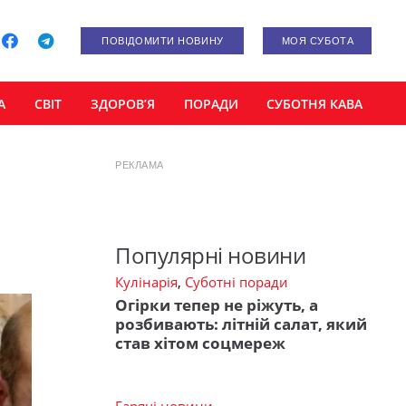
ПОВІДОМИТИ НОВИНУ
МОЯ СУБОТА
А
СВІТ
ЗДОРОВ’Я
ПОРАДИ
СУБОТНЯ КАВА
РЕКЛАМА
Популярні новини
Кулінарія
,
Суботні поради
Огірки тепер не ріжуть, а
розбивають: літній салат, який
став хітом соцмереж