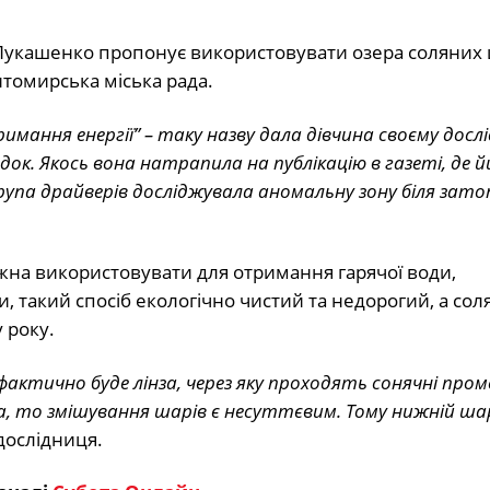
укашенко пропонує використовувати озера соляних 
томирська міська рада.
мання енергії” – таку назву дала дівчина своєму досл
адок. Якось вона натрапила на публікацію в газеті, де 
рупа драйверів досліджувала аномальну зону біля зато
на використовувати для отримання гарячої води,
и, такий спосіб екологічно чистий та недорогий, а сол
 року.
фактично буде лінза, через яку проходять сонячні проме
ка, то змішування шарів є несуттєвим. Тому нижній ша
дослідниця.